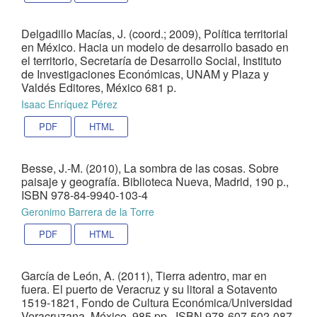
Delgadillo Macías, J. (coord.; 2009), Política territorial
en México. Hacia un modelo de desarrollo basado en
el territorio, Secretaría de Desarrollo Social, Instituto
de Investigaciones Económicas, UNAM y Plaza y
Valdés Editores, México 681 p.
Isaac Enríquez Pérez
PDF
HTML
Besse, J.-M. (2010), La sombra de las cosas. Sobre
paisaje y geografía. Biblioteca Nueva, Madrid, 190 p.,
ISBN 978-84-9940-103-4
Geronimo Barrera de la Torre
PDF
HTML
García de León, A. (2011), Tierra adentro, mar en
fuera. El puerto de Veracruz y su litoral a Sotavento
1519-1821, Fondo de Cultura Económica/Universidad
Veracruzana, México, 985 pp., ISBN 978-607-502-087-