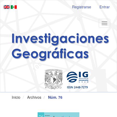
Navegación
Registrarse
Entrar
principal
Contenido
principal
Barra
Toggle
lateral
navigat
Inicio
Archivos
Núm. 76