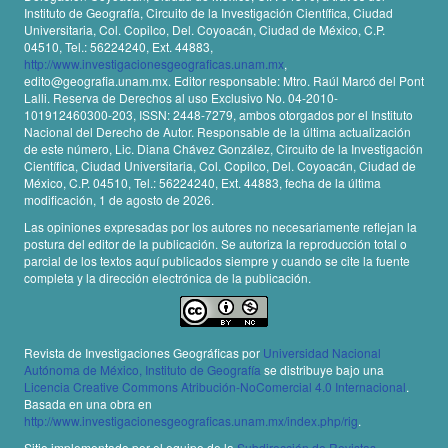
Instituto de Geografía, Circuito de la Investigación Científica, Ciudad
Universitaria, Col. Copilco, Del. Coyoacán, Ciudad de México, C.P.
04510, Tel.: 56224240, Ext. 44883,
http://www.investigacionesgeograficas.unam.mx
,
edito@geografia.unam.mx. Editor responsable: Mtro. Raúl Marcó del Pont
Lalli. Reserva de Derechos al uso Exclusivo No. 04-2010-
101912460300-203, ISSN: 2448-7279, ambos otorgados por el Instituto
Nacional del Derecho de Autor. Responsable de la última actualización
de este número, Lic. Diana Chávez González, Circuito de la Investigación
Científica, Ciudad Universitaria, Col. Copilco, Del. Coyoacán, Ciudad de
México, C.P. 04510, Tel.: 56224240, Ext. 44883, fecha de la última
modificación, 1 de agosto de 2026.
Las opiniones expresadas por los autores no necesariamente reflejan la
postura del editor de la publicación. Se autoriza la reproducción total o
parcial de los textos aquí publicados siempre y cuando se cite la fuente
completa y la dirección electrónica de la publicación.
Revista de Investigaciones Geográficas por
Universidad Nacional
Autónoma de México, Instituto de Geografía
se distribuye bajo una
Licencia Creative Commons Atribución-NoComercial 4.0 Internacional
.
Basada en una obra en
http://www.investigacionesgeograficas.unam.mx/index.php/rig
.
Sitio implementado por el equipo de la
Subdirección de Revistas