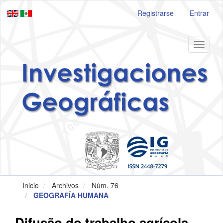
Navegación
Registrarse
Entrar
principal
Contenido
principal
Barra
Toggle
lateral
navigat
Inicio
Archivos
Núm. 76
GEOGRAFÍA HUMANA
Difusão do trabalho agrícola