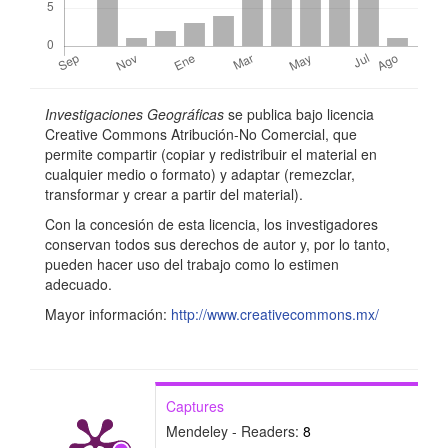
í
c
u
Detalles
l
Investigaciones Geográficas
se publica bajo licencia
del
o
Creative Commons Atribución-No Comercial, que
permite compartir (copiar y redistribuir el material en
artículo
cualquier medio o formato) y adaptar (remezclar,
transformar y crear a partir del material).
Con la concesión de esta licencia, los investigadores
conservan todos sus derechos de autor y, por lo tanto,
pueden hacer uso del trabajo como lo estimen
adecuado.
Mayor información:
http://www.creativecommons.mx/
Captures
Mendeley - Readers:
8