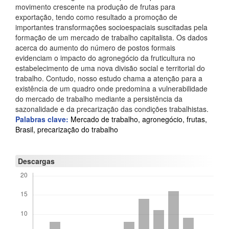
movimento crescente na produção de frutas para
i
exportação, tendo como resultado a promoção de
importantes transformações socioespaciais suscitadas pela
n
formação de um mercado de trabalho capitalista. Os dados
c
acerca do aumento do número de postos formais
evidenciam o impacto do agronegócio da fruticultura no
i
estabelecimento de uma nova divisão social e territorial do
trabalho. Contudo, nosso estudo chama a atenção para a
p
existência de um quadro onde predomina a vulnerabilidade
a
do mercado de trabalho mediante a persistência da
sazonalidade e da precarização das condições trabalhistas.
l
Palabras clave:
Mercado de trabalho, agronegócio, frutas,
d
Brasil, precarização do trabalho
e
Descargas
l
a
r
t