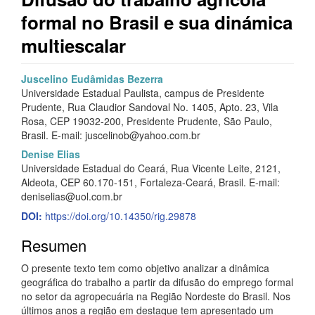
formal no Brasil e sua dinámica
multiescalar
Barra
C
Juscelino Eudâmidas Bezerra
Universidade Estadual Paulista, campus de Presidente
lateral
o
Prudente, Rua Claudior Sandoval No. 1405, Apto. 23, Vila
del
n
Rosa, CEP 19032-200, Presidente Prudente, São Paulo,
Brasil. E-mail: juscelinob@yahoo.com.br
artículo
t
Denise Elias
e
Universidade Estadual do Ceará, Rua Vicente Leite, 2121,
Aldeota, CEP 60.170-151, Fortaleza-Ceará, Brasil. E-mail:
n
deniselias@uol.com.br
i
DOI:
https://doi.org/10.14350/rig.29878
d
Resumen
o
O presente texto tem como objetivo analizar a dinâmica
geográfica do trabalho a partir da difusão do emprego formal
p
no setor da agropecuária na Região Nordeste do Brasil. Nos
r
últimos anos a região em destaque tem apresentado um