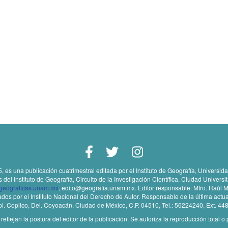
5, es una publicación cuatrimestral editada por el Instituto de Geografía, Univers
l Instituto de Geografía, Circuito de la Investigación Científica, Ciudad Universi
sgeograficas.unam.mx
, edito@geografia.unam.mx. Editor responsable: Mtro. Raúl M
 por el Instituto Nacional del Derecho de Autor. Responsable de la última actua
 Col. Copilco, Del. Coyoacán, Ciudad de México, C.P. 04510, Tel.: 56224240, Ext. 44
lejan la postura del editor de la publicación. Se autoriza la reproducción total o 
.