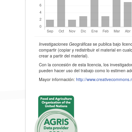
p
r
i
n
Detalles
c
Investigaciones Geográficas
se publica bajo lice
del
compartir (copiar y redistribuir el material en cu
i
crear a partir del material).
artículo
p
Con la concesión de esta licencia, los investigado
pueden hacer uso del trabajo como lo estimen a
a
Mayor información:
http://www.creativecommons.
l
d
e
l
a