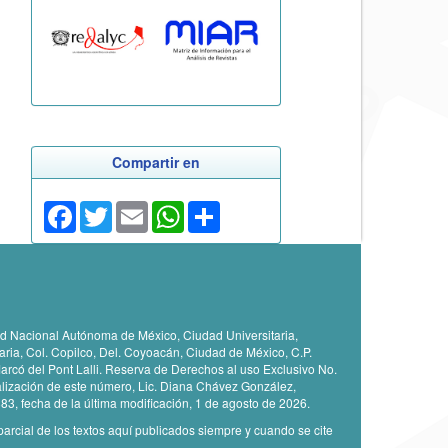
Compartir en
Facebook
Twitter
Email
WhatsApp
Share
idad Nacional Autónoma de México, Ciudad Universitaria,
taria, Col. Copilco, Del. Coyoacán, Ciudad de México, C.P.
arcó del Pont Lalli. Reserva de Derechos al uso Exclusivo No.
lización de este número, Lic. Diana Chávez González,
883, fecha de la última modificación, 1 de agosto de 2026.
parcial de los textos aquí publicados siempre y cuando se cite