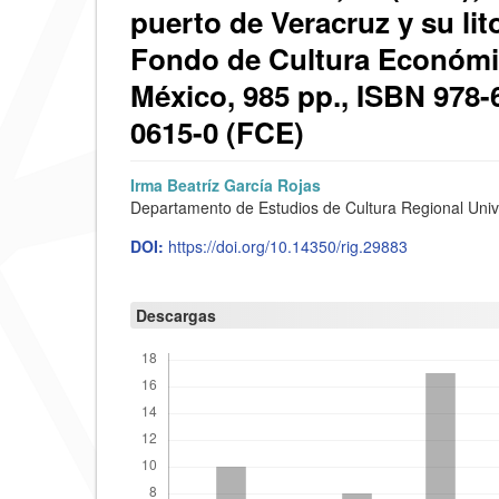
puerto de Veracruz y su lit
Fondo de Cultura Económi
México, 985 pp., ISBN 978-
0615-0 (FCE)
Barra
C
Irma Beatríz García Rojas
Departamento de Estudios de Cultura Regional Uni
lateral
o
DOI:
https://doi.org/10.14350/rig.29883
del
n
artículo
t
Descargas
e
n
i
d
o