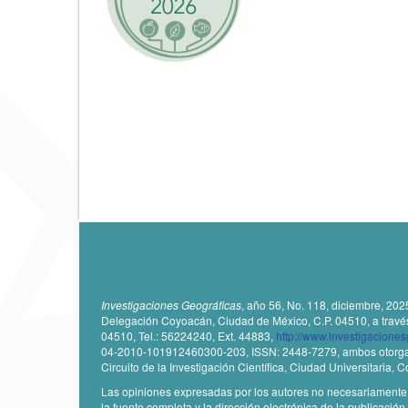
r
t
í
c
u
l
o
Investigaciones Geográficas
, año 56, No. 118, diciembre, 202
Delegación Coyoacán, Ciudad de México, C.P. 04510, a través de
04510, Tel.: 56224240, Ext. 44883,
http://www.investigacione
04-2010-101912460300-203, ISSN: 2448-7279, ambos otorgados
Circuito de la Investigación Científica, Ciudad Universitaria,
Las opiniones expresadas por los autores no necesariamente ref
la fuente completa y la dirección electrónica de la publicación