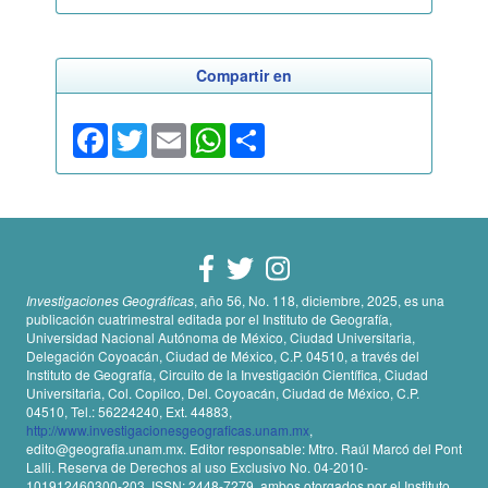
Compartir en
Facebook
Twitter
Email
WhatsApp
Share
Investigaciones Geográficas
, año 56, No. 118, diciembre, 2025, es una
publicación cuatrimestral editada por el Instituto de Geografía,
Universidad Nacional Autónoma de México, Ciudad Universitaria,
Delegación Coyoacán, Ciudad de México, C.P. 04510, a través del
Instituto de Geografía, Circuito de la Investigación Científica, Ciudad
Universitaria, Col. Copilco, Del. Coyoacán, Ciudad de México, C.P.
04510, Tel.: 56224240, Ext. 44883,
http://www.investigacionesgeograficas.unam.mx
,
edito@geografia.unam.mx. Editor responsable: Mtro. Raúl Marcó del Pont
Lalli. Reserva de Derechos al uso Exclusivo No. 04-2010-
101912460300-203, ISSN: 2448-7279, ambos otorgados por el Instituto