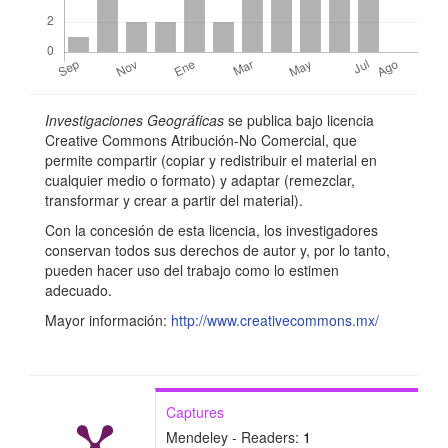
o
p
r
Detalles
i
Investigaciones Geográficas
se publica bajo licencia
del
n
Creative Commons Atribución-No Comercial, que
permite compartir (copiar y redistribuir el material en
artículo
c
cualquier medio o formato) y adaptar (remezclar,
i
transformar y crear a partir del material).
Con la concesión de esta licencia, los investigadores
p
conservan todos sus derechos de autor y, por lo tanto,
a
pueden hacer uso del trabajo como lo estimen
adecuado.
l
Mayor información:
http://www.creativecommons.mx/
d
e
l
Captures
a
Mendeley - Readers:
1