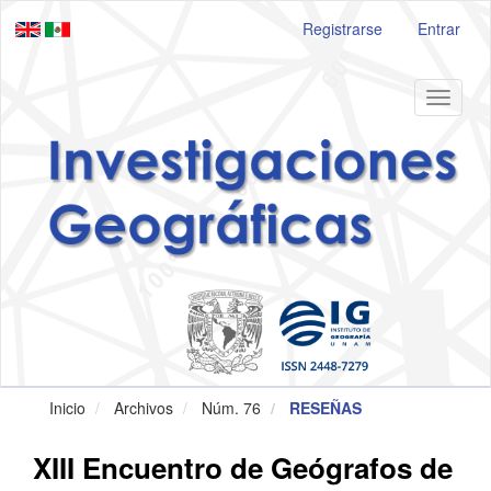
Navegación
Registrarse
Entrar
principal
Contenido
principal
Barra
Toggle
lateral
navigat
Inicio
Archivos
Núm. 76
RESEÑAS
XIII Encuentro de Geógrafos de