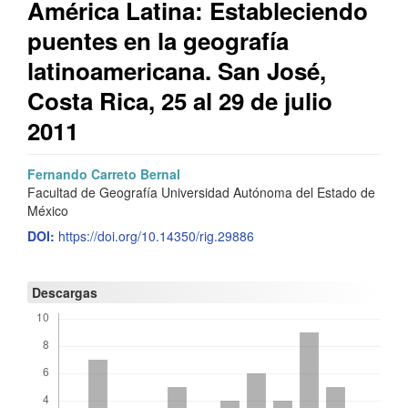
América Latina: Estableciendo
puentes en la geografía
latinoamericana. San José,
Costa Rica, 25 al 29 de julio
2011
Barra
C
Fernando Carreto Bernal
Facultad de Geografía Universidad Autónoma del Estado de
lateral
o
México
del
n
DOI:
https://doi.org/10.14350/rig.29886
artículo
t
e
Descargas
n
i
d