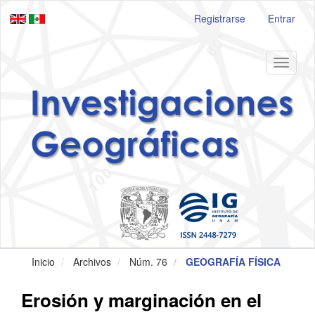
Navegación
Registrarse
Entrar
principal
Contenido
principal
Barra
Toggle
lateral
navigat
Inicio
Archivos
Núm. 76
GEOGRAFÍA FÍSICA
Erosión y marginación en el