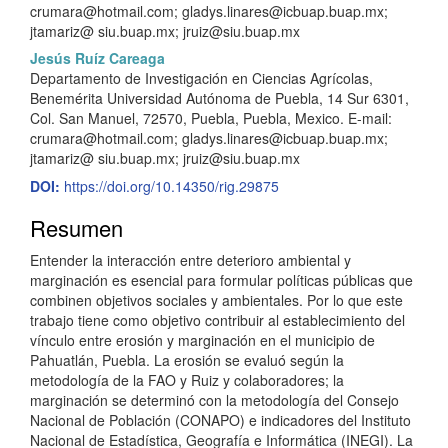
r
crumara@hotmail.com; gladys.linares@icbuap.buap.mx;
jtamariz@ siu.buap.mx; jruiz@siu.buap.mx
i
Jesús Ruíz Careaga
n
Departamento de Investigación en Ciencias Agrícolas,
Benemérita Universidad Autónoma de Puebla, 14 Sur 6301,
c
Col. San Manuel, 72570, Puebla, Puebla, Mexico. E-mail:
i
crumara@hotmail.com; gladys.linares@icbuap.buap.mx;
jtamariz@ siu.buap.mx; jruiz@siu.buap.mx
p
DOI:
https://doi.org/10.14350/rig.29875
a
Resumen
l
Entender la interacción entre deterioro ambiental y
d
marginación es esencial para formular políticas públicas que
e
combinen objetivos sociales y ambientales. Por lo que este
trabajo tiene como objetivo contribuir al establecimiento del
l
vínculo entre erosión y marginación en el municipio de
Pahuatlán, Puebla. La erosión se evaluó según la
a
metodología de la FAO y Ruiz y colaboradores; la
r
marginación se determinó con la metodología del Consejo
Nacional de Población (CONAPO) e indicadores del Instituto
t
Nacional de Estadística, Geografía e Informática (INEGI). La