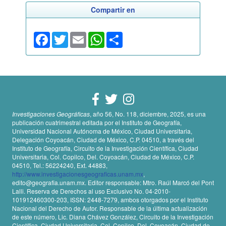
Compartir en
Facebook
Twitter
Email
WhatsApp
Share
Investigaciones Geográficas
, año 56, No. 118, diciembre, 2025, es una
publicación cuatrimestral editada por el Instituto de Geografía,
Universidad Nacional Autónoma de México, Ciudad Universitaria,
Delegación Coyoacán, Ciudad de México, C.P. 04510, a través del
Instituto de Geografía, Circuito de la Investigación Científica, Ciudad
Universitaria, Col. Copilco, Del. Coyoacán, Ciudad de México, C.P.
04510, Tel.: 56224240, Ext. 44883,
http://www.investigacionesgeograficas.unam.mx
,
edito@geografia.unam.mx. Editor responsable: Mtro. Raúl Marcó del Pont
Lalli. Reserva de Derechos al uso Exclusivo No. 04-2010-
101912460300-203, ISSN: 2448-7279, ambos otorgados por el Instituto
Nacional del Derecho de Autor. Responsable de la última actualización
de este número, Lic. Diana Chávez González, Circuito de la Investigación
Científica, Ciudad Universitaria, Col. Copilco, Del. Coyoacán, Ciudad de