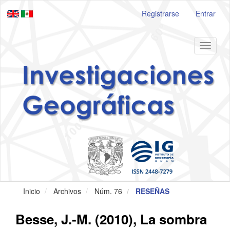
Navegación
Registrarse
Entrar
principal
Contenido
principal
Barra
Toggle
lateral
navigat
Inicio
Archivos
Núm. 76
RESEÑAS
Besse, J.-M. (2010), La sombra