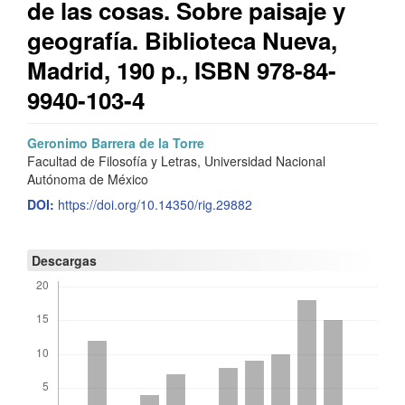
de las cosas. Sobre paisaje y
geografía. Biblioteca Nueva,
Madrid, 190 p., ISBN 978-84-
9940-103-4
Barra
C
Geronimo Barrera de la Torre
Facultad de Filosofía y Letras, Universidad Nacional
lateral
o
Autónoma de México
del
n
DOI:
https://doi.org/10.14350/rig.29882
artículo
t
e
Descargas
n
i
d
o