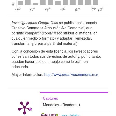
p
r
Detalles
i
Investigaciones Geográficas
se publica bajo licencia
del
n
Creative Commons Atribución-No Comercial, que
permite compartir (copiar y redistribuir el material en
artículo
c
cualquier medio o formato) y adaptar (remezclar,
i
transformar y crear a partir del material).
Con la concesión de esta licencia, los investigadores
p
conservan todos sus derechos de autor y, por lo tanto,
a
pueden hacer uso del trabajo como lo estimen
adecuado.
l
Mayor información:
http://www.creativecommons.mx/
d
e
l
Captures
a
Mendeley - Readers:
1
r
-
see details