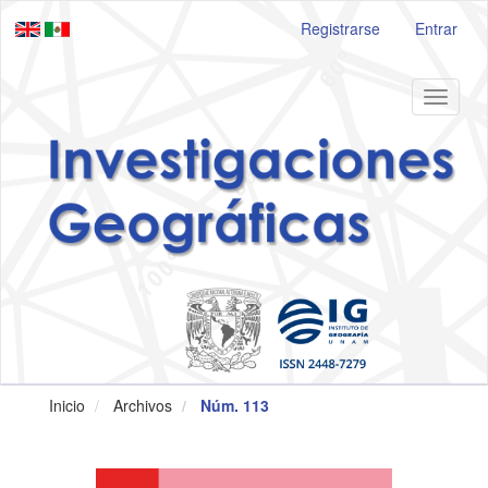
Navegación
Registrarse
Entrar
principal
Contenido
principal
Barra
Toggle
lateral
navigat
Inicio
Archivos
Núm. 113