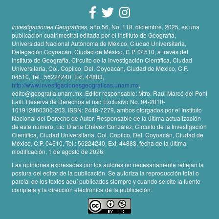
Investigaciones Geográficas
, año 56, No. 118, diciembre, 2025, es una
publicación cuatrimestral editada por el Instituto de Geografía,
Universidad Nacional Autónoma de México, Ciudad Universitaria,
Delegación Coyoacán, Ciudad de México, C.P. 04510, a través del
Instituto de Geografía, Circuito de la Investigación Científica, Ciudad
Universitaria, Col. Copilco, Del. Coyoacán, Ciudad de México, C.P.
04510, Tel.: 56224240, Ext. 44883,
http://www.investigacionesgeograficas.unam.mx
,
edito@geografia.unam.mx. Editor responsable: Mtro. Raúl Marcó del Pont
Lalli. Reserva de Derechos al uso Exclusivo No. 04-2010-
101912460300-203, ISSN: 2448-7279, ambos otorgados por el Instituto
Nacional del Derecho de Autor. Responsable de la última actualización
de este número, Lic. Diana Chávez González, Circuito de la Investigación
Científica, Ciudad Universitaria, Col. Copilco, Del. Coyoacán, Ciudad de
México, C.P. 04510, Tel.: 56224240, Ext. 44883, fecha de la última
modificación, 1 de agosto de 2026.
Las opiniones expresadas por los autores no necesariamente reflejan la
postura del editor de la publicación. Se autoriza la reproducción total o
parcial de los textos aquí publicados siempre y cuando se cite la fuente
completa y la dirección electrónica de la publicación.