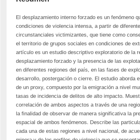
El desplazamiento interno forzado es un fenómeno qu
condiciones de violencia intensa, a partir de diferent
circunstanciales victimizantes, que tiene como cons
el territorio de grupos sociales en condiciones de ext
artículo es un estudio descriptivo exploratorio de la re
desplazamiento forzado y la presencia de las explot
en diferentes regiones del país, en las fases de explo
desarrollo, postergación o cierre. El estudio aborda e
de un proxy, compuesto por la emigración a nivel mun
tasas de incidencia de delitos de alto impacto. Muestr
correlación de ambos aspectos a través de una region
la finalidad de observar de manera significativa la pre
espacial de ambos fenómenos. Describe las particula
cada una de estas regiones a nivel nacional, de acuerd
minera y de los perfiles de violencia que se presenta