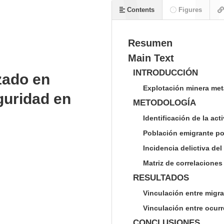
Contents
Figures
Resumen
Main Text
INTRODUCCIÓN
zado en
Explotación minera met
guridad en
METODOLOGÍA
Identificación de la act
Población emigrante por
Incidencia delictiva de
Matriz de correlacione
RESULTADOS
Vinculación entre migra
Vinculación entre ocurr
CONCLUSIONES