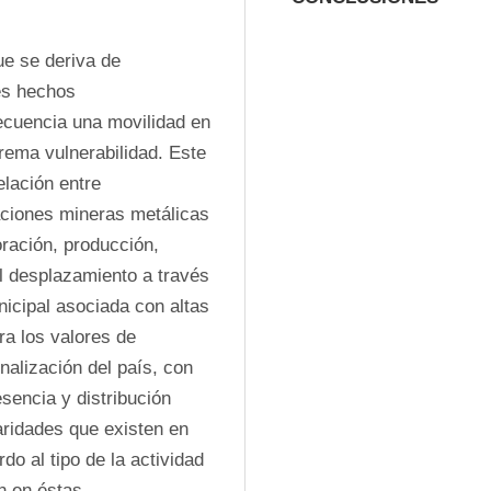
e se deriva de 
es hechos 
ecuencia una movilidad en 
rema vulnerabilidad. Este 
lación entre 
aciones mineras metálicas 
ración, producción, 
l desplazamiento a través 
icipal asociada con altas 
a los valores de 
alización del país, con 
sencia y distribución 
ridades que existen en 
o al tipo de la actividad 
n en éstas.