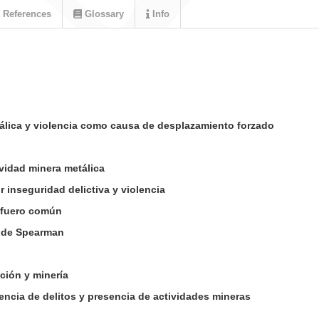
References
Glossary
Info
álica y violencia como causa de desplazamiento forzado
ividad minera metálica
 inseguridad delictiva y violencia
l fuero común
s de Spearman
ción y minería
encia de delitos y presencia de actividades mineras