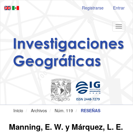
Navegación
Registrarse
Entrar
principal
Contenido
principal
Barra
Toggle
lateral
navigat
Inicio
Archivos
Núm. 119
RESEÑAS
Manning, E. W. y Márquez, L. E.