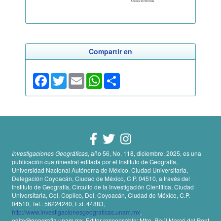
Compartir en
Facebook
Twitter
Email
WhatsApp
Share
Investigaciones Geográficas
, año 56, No. 118, diciembre, 2025, es una
publicación cuatrimestral editada por el Instituto de Geografía,
Universidad Nacional Autónoma de México, Ciudad Universitaria,
Delegación Coyoacán, Ciudad de México, C.P. 04510, a través del
Instituto de Geografía, Circuito de la Investigación Científica, Ciudad
Universitaria, Col. Copilco, Del. Coyoacán, Ciudad de México, C.P.
04510, Tel.: 56224240, Ext. 44883,
http://www.investigacionesgeograficas.unam.mx
,
edito@geografia.unam.mx. Editor responsable: Mtro. Raúl Marcó del Pont