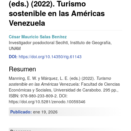
(eds.) (2022). Turismo
sostenible en las Américas
Venezuela
Barra
C
César Mauricio Salas Benítez
Investigador posdoctoral Secihti, Instituto de Geografía,
lateral
o
UNAM
del
n
DOI:
https://doi.org/10.14350/rig.61143
artículo
t
Resumen
e
Manning, E. W. y Márquez, L. E. (eds.) (2022).
Turismo
n
sostenible en las Américas
Venezuela: Facultad de Ciencias
Económicas y Sociales, Universidad de Carabobo. 295 pp.,
i
ISBN: 978-980-233-809-2. DOI:
https://doi.org/10.5281/zenodo.10059346
d
Publicado:
ene 19, 2026
o
p