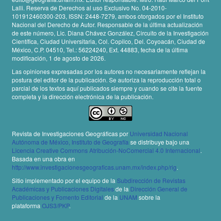
Lalli. Reserva de Derechos al uso Exclusivo No. 04-2010-
101912460300-203, ISSN: 2448-7279, ambos otorgados por el Instituto
Nacional del Derecho de Autor. Responsable de la última actualización
de este número, Lic. Diana Chávez González, Circuito de la Investigación
Científica, Ciudad Universitaria, Col. Copilco, Del. Coyoacán, Ciudad de
México, C.P. 04510, Tel.: 56224240, Ext. 44883, fecha de la última
modificación, 1 de agosto de 2026.
Las opiniones expresadas por los autores no necesariamente reflejan la
postura del editor de la publicación. Se autoriza la reproducción total o
parcial de los textos aquí publicados siempre y cuando se cite la fuente
completa y la dirección electrónica de la publicación.
Revista de Investigaciones Geográficas por
Universidad Nacional
Autónoma de México, Instituto de Geografía
se distribuye bajo una
Licencia Creative Commons Atribución-NoComercial 4.0 Internacional
.
Basada en una obra en
http://www.investigacionesgeograficas.unam.mx/index.php/rig
.
Sitio implementado por el equipo de la
Subdirección de Revistas
Académicas y Publicaciones Digitales
de la
Dirección General de
Publicaciones y Fomento Editorial
de la
UNAM
sobre la
plataforma
OJS3/PKP
.