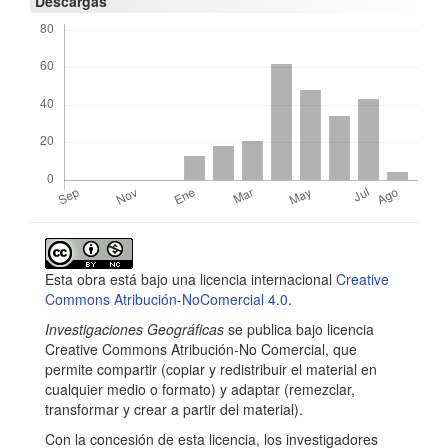
Descargas
r
i
n
c
i
p
a
Detalles
l
del
d
Esta obra está bajo una licencia internacional
Creative
artículo
e
Commons Atribución-NoComercial 4.0
.
Investigaciones Geográficas
se publica bajo licencia
l
Creative Commons Atribución-No Comercial, que
a
permite compartir (copiar y redistribuir el material en
cualquier medio o formato) y adaptar (remezclar,
r
transformar y crear a partir del material).
t
Con la concesión de esta licencia, los investigadores