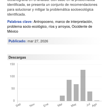
t
identificada, se presenta un conjunto de recomendaciones
para solucionar y mitigar la problemática socioecológica
í
identificada.
c
Palabras clave:
Antropoceno, marco de interpretación,
problema socio-ecológico, ríos y arroyos, Occidente de
u
México
l
Publicado:
mar 27, 2026
o
Descargas