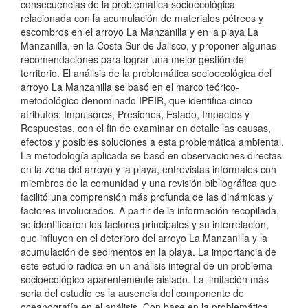
p
consecuencias de la problemática socioecológica
relacionada con la acumulación de materiales pétreos y
r
escombros en el arroyo La Manzanilla y en la playa La
Manzanilla, en la Costa Sur de Jalisco, y proponer algunas
i
recomendaciones para lograr una mejor gestión del
n
territorio. El análisis de la problemática socioecológica del
arroyo La Manzanilla se basó en el marco teórico-
c
metodológico denominado IPEIR, que identifica cinco
atributos: Impulsores, Presiones, Estado, Impactos y
i
Respuestas, con el fin de examinar en detalle las causas,
p
efectos y posibles soluciones a esta problemática ambiental.
La metodología aplicada se basó en observaciones directas
a
en la zona del arroyo y la playa, entrevistas informales con
l
miembros de la comunidad y una revisión bibliográfica que
facilitó una comprensión más profunda de las dinámicas y
d
factores involucrados. A partir de la información recopilada,
se identificaron los factores principales y su interrelación,
e
que influyen en el deterioro del arroyo La Manzanilla y la
l
acumulación de sedimentos en la playa. La importancia de
este estudio radica en un análisis integral de un problema
a
socioecológico aparentemente aislado. La limitación más
seria del estudio es la ausencia del componente de
r
oceanografía en el análisis. Con base en la problemática