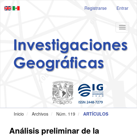
Navegación
Registrarse
Entrar
principal
Contenido
principal
Barra
Toggle
lateral
navigat
Inicio
Archivos
Núm. 119
ARTÍCULOS
Análisis preliminar de la