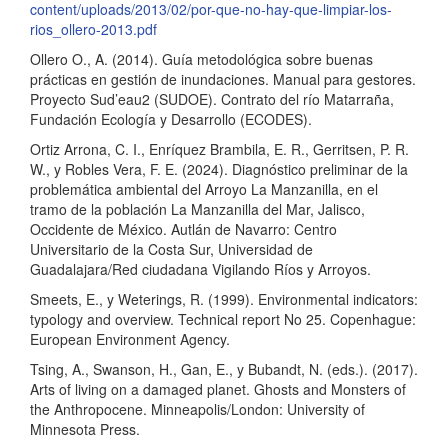
content/uploads/2013/02/por-que-no-hay-que-limpiar-los-
rios_ollero-2013.pdf
Ollero O., A. (2014). Guía metodológica sobre buenas
prácticas en gestión de inundaciones. Manual para gestores.
Proyecto Sud’eau2 (SUDOE). Contrato del río Matarraña,
Fundación Ecología y Desarrollo (ECODES).
Ortiz Arrona, C. I., Enríquez Brambila, E. R., Gerritsen, P. R.
W., y Robles Vera, F. E. (2024). Diagnóstico preliminar de la
problemática ambiental del Arroyo La Manzanilla, en el
tramo de la población La Manzanilla del Mar, Jalisco,
Occidente de México. Autlán de Navarro: Centro
Universitario de la Costa Sur, Universidad de
Guadalajara/Red ciudadana Vigilando Ríos y Arroyos.
Smeets, E., y Weterings, R. (1999). Environmental indicators:
typology and overview. Technical report No 25. Copenhague:
European Environment Agency.
Tsing, A., Swanson, H., Gan, E., y Bubandt, N. (eds.). (2017).
Arts of living on a damaged planet. Ghosts and Monsters of
the Anthropocene. Minneapolis/London: University of
Minnesota Press.