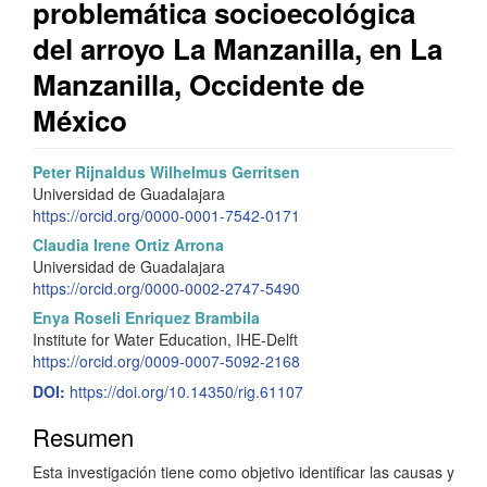
problemática socioecológica
del arroyo La Manzanilla, en La
Manzanilla, Occidente de
México
Barra
C
Peter Rijnaldus Wilhelmus Gerritsen
Universidad de Guadalajara
lateral
o
https://orcid.org/0000-0001-7542-0171
del
n
Claudia Irene Ortiz Arrona
Universidad de Guadalajara
artículo
t
https://orcid.org/0000-0002-2747-5490
e
Enya Roseli Enriquez Brambila
Institute for Water Education, IHE-Delft
n
https://orcid.org/0009-0007-5092-2168
i
DOI:
https://doi.org/10.14350/rig.61107
d
Resumen
o
Esta investigación tiene como objetivo identificar las causas y