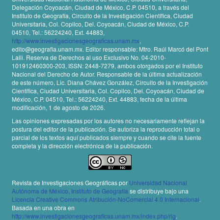
Delegación Coyoacán, Ciudad de México, C.P. 04510, a través del
Instituto de Geografía, Circuito de la Investigación Científica, Ciudad
Universitaria, Col. Copilco, Del. Coyoacán, Ciudad de México, C.P.
04510, Tel.: 56224240, Ext. 44883,
http://www.investigacionesgeograficas.unam.mx
,
edito@geografia.unam.mx. Editor responsable: Mtro. Raúl Marcó del Pont
Lalli. Reserva de Derechos al uso Exclusivo No. 04-2010-
101912460300-203, ISSN: 2448-7279, ambos otorgados por el Instituto
Nacional del Derecho de Autor. Responsable de la última actualización
de este número, Lic. Diana Chávez González, Circuito de la Investigación
Científica, Ciudad Universitaria, Col. Copilco, Del. Coyoacán, Ciudad de
México, C.P. 04510, Tel.: 56224240, Ext. 44883, fecha de la última
modificación, 1 de agosto de 2026.
Las opiniones expresadas por los autores no necesariamente reflejan la
postura del editor de la publicación. Se autoriza la reproducción total o
parcial de los textos aquí publicados siempre y cuando se cite la fuente
completa y la dirección electrónica de la publicación.
Revista de Investigaciones Geográficas por
Universidad Nacional
Autónoma de México, Instituto de Geografía
se distribuye bajo una
Licencia Creative Commons Atribución-NoComercial 4.0 Internacional
.
Basada en una obra en
http://www.investigacionesgeograficas.unam.mx/index.php/rig
.