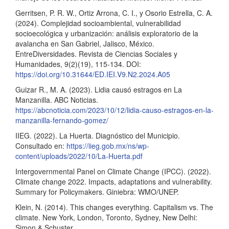
Gerritsen, P. R. W., Ortiz Arrona, C. I., y Osorio Estrella, C. A.
(2024). Complejidad socioambiental, vulnerabilidad
socioecológica y urbanización: análisis exploratorio de la
avalancha en San Gabriel, Jalisco, México.
EntreDiversidades. Revista de Ciencias Sociales y
Humanidades, 9(2)(19), 115-134. DOI:
https://doi.org/10.31644/ED.IEI.V9.N2.2024.A05
Guizar R., M. A. (2023). Lidia causó estragos en La
Manzanilla. ABC Noticias.
https://abcnoticia.com/2023/10/12/lidia-causo-estragos-en-la-
manzanilla-fernando-gomez/
IIEG. (2022). La Huerta. Diagnóstico del Municipio.
Consultado en:
https://iieg.gob.mx/ns/wp-
content/uploads/2022/10/La-Huerta.pdf
Intergovernmental Panel on Climate Change (IPCC). (2022).
Climate change 2022. Impacts, adaptations and vulnerability.
Summary for Policymakers. Giniebra: WMO/UNEP.
Klein, N. (2014). This changes everything. Capitalism vs. The
climate. New York, London, Toronto, Sydney, New Delhi:
Simon & Schuster.