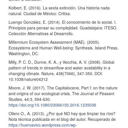
Kolbert, E. (2016). La sexta extinción. Una historia nada
natural. Ciudad de México: Critixa.
Luengo González, E. (2014). El conocimiento de lo social. I.
Principios para pensar su complejidad. Guadalajara: ITESO.
Colección Alternativas al Desarrollo.
Millennium Ecosystem Assessment (MAE). (2005).
Ecosystems and Human Well-being: Synthesis. Island Press,
Washington, DC.
Milly, P. C. D., Dunne, K. A., y Vecchia, A. V. (2008). Global
pattern of trends in streamflow and water availability in a
changing climate. Nature, 438(7066), 347-350. DOI:
10.1038/nature04312
Moore, J. W. (2017). The Capitalocene, Part I: on the nature
and origins of our ecological crisis, The Journal of Peasant
Studies, 44:3, 594-630.
https://doi.org/10.1080/03066150.2016.1235036
Ollero O., A. (2013). ¿Por qué NO hay que limpiar los ríos?
Nota técnica publicada en el blog del autor. Recuperado de
https://huervavivo.wordpress.com/wp-