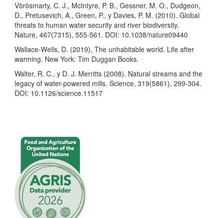
Vörösmarty, C. J., McIntyre, P. B., Gessner, M. O., Dudgeon,
D., Pretusevich, A., Green, P., y Davies, P. M. (2010). Global
threats to human water security and river biodiversity.
Nature, 467(7315), 555-561. DOI: 10.1038/nature09440
Wallace-Wells, D. (2019), The unhabitable world. Life after
warming. New York: Tim Duggan Books.
Walter, R. C., y D. J. Merritts (2008). Natural streams and the
legacy of water-powered mills. Science, 319(5861), 299-304.
DOI: 10.1126/science.11517