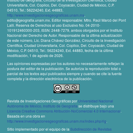
Universitaria, Col. Copilco, Del. Coyoacán, Ciudad de México, C.P.
04510, Tel.: 56224240, Ext. 44883,
http://www.investigacionesgeograficas.unam.mx
,
edito@geografia.unam.mx. Editor responsable: Mtro. Raúl Marcó del Pont
Lalli. Reserva de Derechos al uso Exclusivo No. 04-2010-
101912460300-203, ISSN: 2448-7279, ambos otorgados por el Instituto
Nacional del Derecho de Autor. Responsable de la última actualización
de este número, Lic. Diana Chávez González, Circuito de la Investigación
Científica, Ciudad Universitaria, Col. Copilco, Del. Coyoacán, Ciudad de
México, C.P. 04510, Tel.: 56224240, Ext. 44883, fecha de la última
modificación, 1 de agosto de 2026.
Las opiniones expresadas por los autores no necesariamente reflejan la
postura del editor de la publicación. Se autoriza la reproducción total o
parcial de los textos aquí publicados siempre y cuando se cite la fuente
completa y la dirección electrónica de la publicación.
Revista de Investigaciones Geográficas por
Universidad Nacional
Autónoma de México, Instituto de Geografía
se distribuye bajo una
Licencia Creative Commons Atribución-NoComercial 4.0 Internacional
.
Basada en una obra en
http://www.investigacionesgeograficas.unam.mx/index.php/rig
.
Sitio implementado por el equipo de la
Subdirección de Revistas