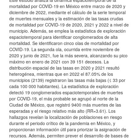
i
mortalidad por COVID-19 en México entre marzo de 2020 y
n
diciembre de 2022, mediante el cálculo de la serie temporal
de muertes mensuales y la estimación de las tasas crudas
c
de mortalidad por COVID-19 de 2020, 2021 y 2022 a nivel de
municipio. Además, se emplea la estadística de exploración
i
espaciotemporal para identificar conglomerados de alta
p
mortalidad. Se identificaron cinco olas de mortalidad por
COVID-19. La segunda ola, ocurrida entre noviembre de
a
2020 y junio de 2021, fue la más severa, alcanzando su pico
l
máximo en enero de 2021 con 39 151 decesos. La
distribución espacial de las tasas en 2020 y 2021 resultó
d
heterogénea, mientras que en 2022 el 87.05% de los
municipios (2139) registraron las tasas más bajas (≤ 33 por
e
cada 100 000 habitantes). La estadística de exploración
l
detectó 19 conglomerados espaciotemporales de muertes
por COVID-19, el más probable se agrupó al norte de la
a
Ciudad de México, que registró 9400 más muertes de las
esperadas y el riesgo relativo más alto (RR=3.61). Los
r
hallazgos revelan la localización de poblaciones en riesgo
t
durante el periodo crítico de la pandemia en México, y
proporcionan información útil para priorizar la asignación de
í
recursos. Además, permiten prever el desarrollo de bases de