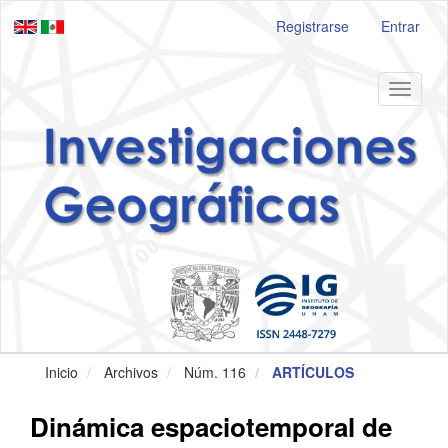
Navegación
Registrarse
Entrar
principal
Contenido
principal
Barra
Toggle
lateral
navigat
Inicio
Archivos
Núm. 116
ARTÍCULOS
Dinámica espaciotemporal de