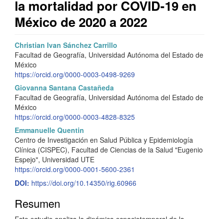
la mortalidad por COVID-19 en
México de 2020 a 2022
Barra
C
Christian Ivan Sánchez Carrillo
Facultad de Geografía, Universidad Autónoma del Estado de
lateral
o
México
del
n
https://orcid.org/0000-0003-0498-9269
Giovanna Santana Castañeda
artículo
t
Facultad de Geografía, Universidad Autónoma del Estado de
e
México
https://orcid.org/0000-0003-4828-8325
n
Emmanuelle Quentin
i
Centro de Investigación en Salud Pública y Epidemiología
Clínica (CISPEC), Facultad de Ciencias de la Salud "Eugenio
d
Espejo", Universidad UTE
https://orcid.org/0000-0001-5600-2361
o
DOI:
https://doi.org/10.14350/rig.60966
p
Resumen
r
Este estudio analiza la dinámica espaciotemporal de la