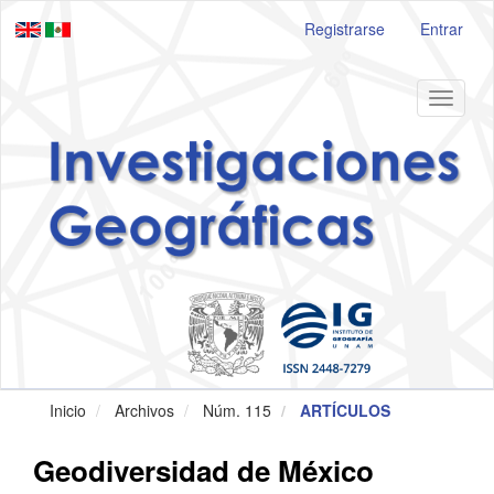
Navegación
Registrarse
Entrar
principal
Contenido
principal
Barra
Toggle
lateral
navigat
Inicio
Archivos
Núm. 115
ARTÍCULOS
Geodiversidad de México