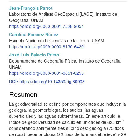
Barra
C
Jean-François Parrot
Laboratorio de Análisis GeoEspacial [LAGE], Instituto de
lateral
o
Geografía, UNAM
del
n
https://orcid.org/0000-0001-7528-9054
Carolina Ramírez Núñez
artículo
t
Escuela Nacional de Ciencias de la Tierra, UNAM
e
https://orcid.org/0009-0000-8130-6420
José Luis Palacio Prieto
n
Departamento de Geografía Física, Instituto de Geografía,
i
UNAM
https://orcid.org/0000-0001-6651-0255
d
DOI:
https://doi.org/10.14350/rig.60903
o
Resumen
p
La geodiversidad se define por componentes que incluyen la
r
geología, la geomorfología, los suelos, las aguas
superficiales y las aguas subterráneas. En este artículo, el
i
2
índice de geodiversidad se calculó en unidades de 625 km
n
considerando solamente tres subíndices: geología (75 tipos
de roca), geomorfología (22 tipos de formas del relieve) y 29