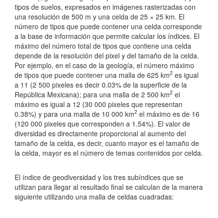
c
tipos de suelos, expresados en imágenes rasterizadas con
una resolución de 500 m y una celda de 25 × 25 km. El
i
número de tipos que puede contener una celda corresponde
p
a la base de información que permite calcular los índices. El
máximo del número total de tipos que contiene una celda
a
depende de la resolución del pixel y del tamaño de la celda.
l
Por ejemplo, en el caso de la geología, el número máximo
2
de tipos que puede contener una malla de 625 km
es igual
d
a 11 (2 500 pixeles es decir 0.03% de la superficie de la
2
República Mexicana); para una malla de 2 500 km
el
e
máximo es igual a 12 (30 000 pixeles que representan
l
2
0.38%) y para una malla de 10 000 km
el máximo es de 16
(120 000 pixeles que corresponden a 1.54%). El valor de
a
diversidad es directamente proporcional al aumento del
tamaño de la celda, es decir, cuanto mayor es el tamaño de
r
la celda, mayor es el número de temas contenidos por celda.
t
El índice de geodiversidad y los tres subíndices que se
í
utilizan para llegar al resultado final se calculan de la manera
c
siguiente utilizando una malla de celdas cuadradas:
u