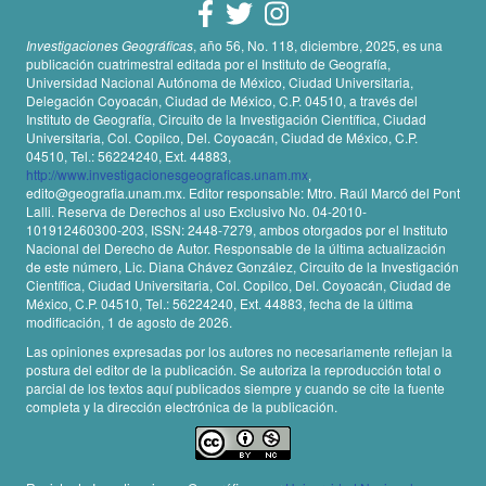
Investigaciones Geográficas
, año 56, No. 118, diciembre, 2025, es una
publicación cuatrimestral editada por el Instituto de Geografía,
Universidad Nacional Autónoma de México, Ciudad Universitaria,
Delegación Coyoacán, Ciudad de México, C.P. 04510, a través del
Instituto de Geografía, Circuito de la Investigación Científica, Ciudad
Universitaria, Col. Copilco, Del. Coyoacán, Ciudad de México, C.P.
04510, Tel.: 56224240, Ext. 44883,
http://www.investigacionesgeograficas.unam.mx
,
edito@geografia.unam.mx. Editor responsable: Mtro. Raúl Marcó del Pont
Lalli. Reserva de Derechos al uso Exclusivo No. 04-2010-
101912460300-203, ISSN: 2448-7279, ambos otorgados por el Instituto
Nacional del Derecho de Autor. Responsable de la última actualización
de este número, Lic. Diana Chávez González, Circuito de la Investigación
Científica, Ciudad Universitaria, Col. Copilco, Del. Coyoacán, Ciudad de
México, C.P. 04510, Tel.: 56224240, Ext. 44883, fecha de la última
modificación, 1 de agosto de 2026.
Las opiniones expresadas por los autores no necesariamente reflejan la
postura del editor de la publicación. Se autoriza la reproducción total o
parcial de los textos aquí publicados siempre y cuando se cite la fuente
completa y la dirección electrónica de la publicación.