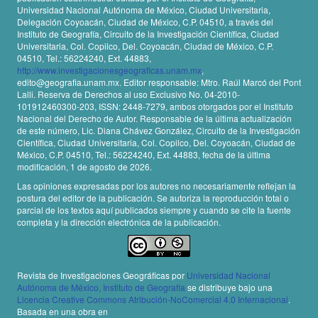
Universidad Nacional Autónoma de México, Ciudad Universitaria,
Delegación Coyoacán, Ciudad de México, C.P. 04510, a través del
Instituto de Geografía, Circuito de la Investigación Científica, Ciudad
Universitaria, Col. Copilco, Del. Coyoacán, Ciudad de México, C.P.
04510, Tel.: 56224240, Ext. 44883,
http://www.investigacionesgeograficas.unam.mx
,
edito@geografia.unam.mx. Editor responsable: Mtro. Raúl Marcó del Pont
Lalli. Reserva de Derechos al uso Exclusivo No. 04-2010-
101912460300-203, ISSN: 2448-7279, ambos otorgados por el Instituto
Nacional del Derecho de Autor. Responsable de la última actualización
de este número, Lic. Diana Chávez González, Circuito de la Investigación
Científica, Ciudad Universitaria, Col. Copilco, Del. Coyoacán, Ciudad de
México, C.P. 04510, Tel.: 56224240, Ext. 44883, fecha de la última
modificación, 1 de agosto de 2026.
Las opiniones expresadas por los autores no necesariamente reflejan la
postura del editor de la publicación. Se autoriza la reproducción total o
parcial de los textos aquí publicados siempre y cuando se cite la fuente
completa y la dirección electrónica de la publicación.
Revista de Investigaciones Geográficas por
Universidad Nacional
Autónoma de México, Instituto de Geografía
se distribuye bajo una
Licencia Creative Commons Atribución-NoComercial 4.0 Internacional
.
Basada en una obra en