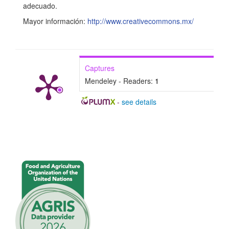
adecuado.
í
Mayor información:
http://www.creativecommons.mx/
c
u
l
Captures
o
Mendeley - Readers:
1
-
see details