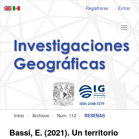
Navegación
Registrarse
Entrar
principal
Contenido
principal
Barra
Toggle
lateral
navigat
Inicio
Archivos
Núm. 112
RESEÑAS
Bassi, E. (2021). Un territorio