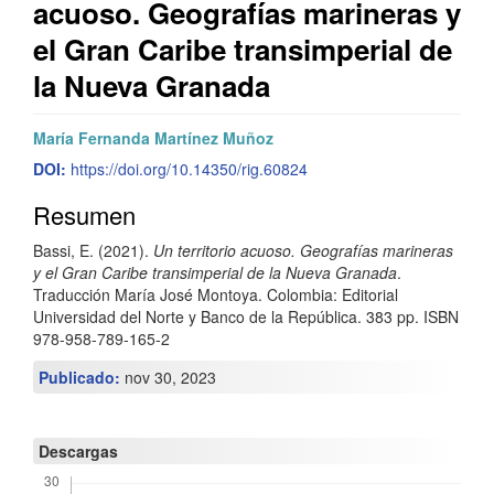
acuoso. Geografías marineras y
el Gran Caribe transimperial de
la Nueva Granada
Barra
C
María Fernanda Martínez Muñoz
lateral
o
DOI:
https://doi.org/10.14350/rig.60824
del
n
Resumen
artículo
t
Bassi, E. (2021).
Un territorio acuoso. Geografías marineras
y el Gran Caribe transimperial de la Nueva Granada
.
e
Traducción María José Montoya. Colombia: Editorial
n
Universidad del Norte y Banco de la República. 383 pp. ISBN
978-958-789-165-2
i
Publicado:
nov 30, 2023
d
o
Descargas
p