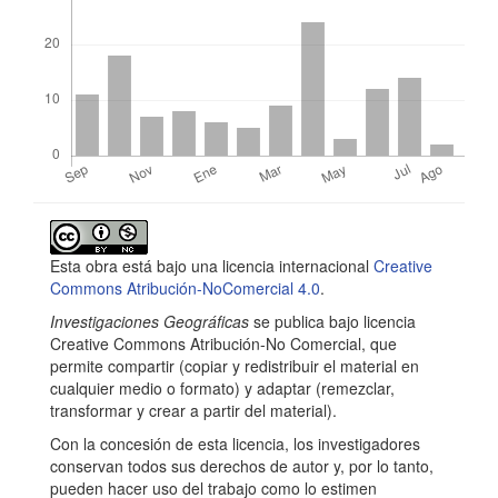
r
i
n
c
i
p
Detalles
a
del
l
Esta obra está bajo una licencia internacional
Creative
artículo
Commons Atribución-NoComercial 4.0
.
d
Investigaciones Geográficas
se publica bajo licencia
e
Creative Commons Atribución-No Comercial, que
permite compartir (copiar y redistribuir el material en
l
cualquier medio o formato) y adaptar (remezclar,
a
transformar y crear a partir del material).
r
Con la concesión de esta licencia, los investigadores
conservan todos sus derechos de autor y, por lo tanto,
t
pueden hacer uso del trabajo como lo estimen