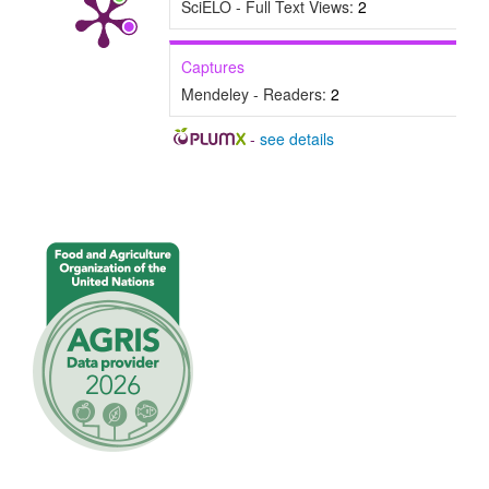
SciELO - Full Text Views:
2
u
l
Captures
o
Mendeley - Readers:
2
-
see details