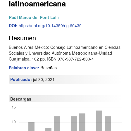
latinoamericana
Barra
C
Raúl Marcó del Pont Lalli
lateral
o
DOI:
https://doi.org/10.14350/rig.60439
del
n
Resumen
artículo
t
Buenos Aires-México: Consejo Latinoamericano en Ciencias
Sociales y Universidad Autónoma Metropolitana-Unidad
e
Cuajimalpa, 102 pp. ISBN 978-987-722-830-4
n
Palabras clave:
Reseñas
i
Publicado:
jul 30, 2021
d
o
Descargas
p
r
i