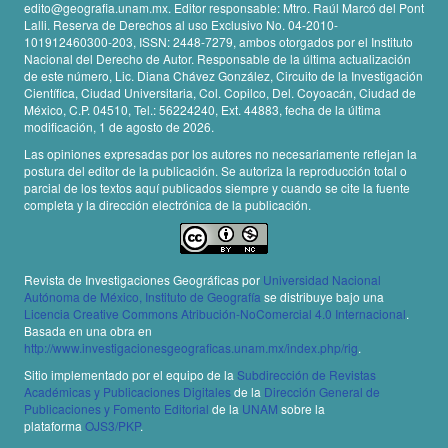
edito@geografia.unam.mx. Editor responsable: Mtro. Raúl Marcó del Pont
Lalli. Reserva de Derechos al uso Exclusivo No. 04-2010-
101912460300-203, ISSN: 2448-7279, ambos otorgados por el Instituto
Nacional del Derecho de Autor. Responsable de la última actualización
de este número, Lic. Diana Chávez González, Circuito de la Investigación
Científica, Ciudad Universitaria, Col. Copilco, Del. Coyoacán, Ciudad de
México, C.P. 04510, Tel.: 56224240, Ext. 44883, fecha de la última
modificación, 1 de agosto de 2026.
Las opiniones expresadas por los autores no necesariamente reflejan la
postura del editor de la publicación. Se autoriza la reproducción total o
parcial de los textos aquí publicados siempre y cuando se cite la fuente
completa y la dirección electrónica de la publicación.
Revista de Investigaciones Geográficas por
Universidad Nacional
Autónoma de México, Instituto de Geografía
se distribuye bajo una
Licencia Creative Commons Atribución-NoComercial 4.0 Internacional
.
Basada en una obra en
http://www.investigacionesgeograficas.unam.mx/index.php/rig
.
Sitio implementado por el equipo de la
Subdirección de Revistas
Académicas y Publicaciones Digitales
de la
Dirección General de
Publicaciones y Fomento Editorial
de la
UNAM
sobre la
plataforma
OJS3/PKP
.