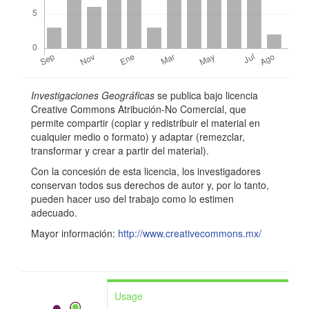
n
c
i
p
Detalles
a
Investigaciones Geográficas
se publica bajo licencia
del
Creative Commons Atribución-No Comercial, que
l
permite compartir (copiar y redistribuir el material en
artículo
cualquier medio o formato) y adaptar (remezclar,
d
transformar y crear a partir del material).
e
Con la concesión de esta licencia, los investigadores
l
conservan todos sus derechos de autor y, por lo tanto,
pueden hacer uso del trabajo como lo estimen
a
adecuado.
r
Mayor información:
http://www.creativecommons.mx/
t
í
Usage
c