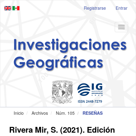
Navegación
Registrarse
Entrar
principal
Contenido
principal
Barra
Toggle
lateral
navigat
Inicio
Archivos
Núm. 105
RESEÑAS
Rivera Mir, S. (2021). Edición