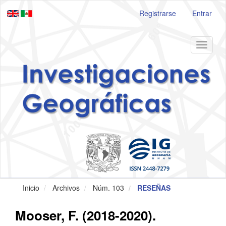
Navegación
Registrarse
Entrar
principal
Contenido
principal
Barra
Toggle
lateral
navigat
Inicio
Archivos
Núm. 103
RESEÑAS
Mooser, F. (2018-2020).