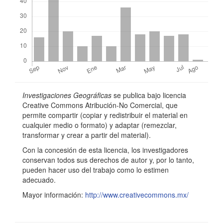
i
n
c
i
p
a
Detalles
Investigaciones Geográficas
se publica bajo licencia
l
del
Creative Commons Atribución-No Comercial, que
permite compartir (copiar y redistribuir el material en
d
artículo
cualquier medio o formato) y adaptar (remezclar,
e
transformar y crear a partir del material).
l
Con la concesión de esta licencia, los investigadores
conservan todos sus derechos de autor y, por lo tanto,
a
pueden hacer uso del trabajo como lo estimen
adecuado.
r
Mayor información:
http://www.creativecommons.mx/
t
í