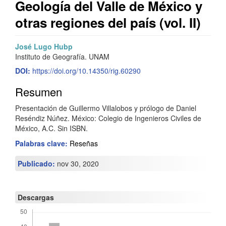
Geología del Valle de México y
otras regiones del país (vol. II)
Barra
C
José Lugo Hubp
Instituto de Geografía. UNAM
lateral
o
DOI:
https://doi.org/10.14350/rig.60290
del
n
Resumen
artículo
t
Presentación de Guillermo Villalobos y prólogo de Daniel
e
Reséndiz Núñez. México: Colegio de Ingenieros Civiles de
n
México, A.C. Sin ISBN.
Palabras clave:
Reseñas
i
d
Publicado:
nov 30, 2020
o
p
Descargas
r