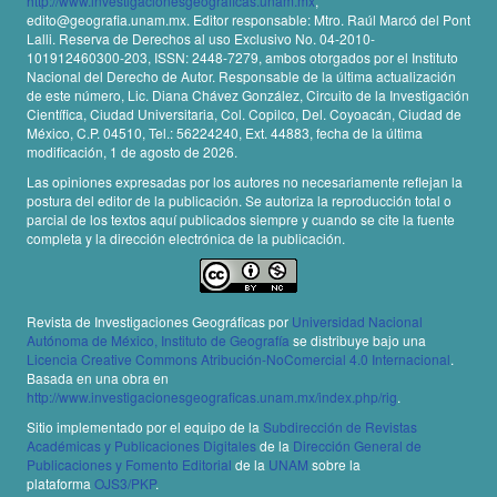
http://www.investigacionesgeograficas.unam.mx
,
edito@geografia.unam.mx. Editor responsable: Mtro. Raúl Marcó del Pont
Lalli. Reserva de Derechos al uso Exclusivo No. 04-2010-
101912460300-203, ISSN: 2448-7279, ambos otorgados por el Instituto
Nacional del Derecho de Autor. Responsable de la última actualización
de este número, Lic. Diana Chávez González, Circuito de la Investigación
Científica, Ciudad Universitaria, Col. Copilco, Del. Coyoacán, Ciudad de
México, C.P. 04510, Tel.: 56224240, Ext. 44883, fecha de la última
modificación, 1 de agosto de 2026.
Las opiniones expresadas por los autores no necesariamente reflejan la
postura del editor de la publicación. Se autoriza la reproducción total o
parcial de los textos aquí publicados siempre y cuando se cite la fuente
completa y la dirección electrónica de la publicación.
Revista de Investigaciones Geográficas por
Universidad Nacional
Autónoma de México, Instituto de Geografía
se distribuye bajo una
Licencia Creative Commons Atribución-NoComercial 4.0 Internacional
.
Basada en una obra en
http://www.investigacionesgeograficas.unam.mx/index.php/rig
.
Sitio implementado por el equipo de la
Subdirección de Revistas
Académicas y Publicaciones Digitales
de la
Dirección General de
Publicaciones y Fomento Editorial
de la
UNAM
sobre la
plataforma
OJS3/PKP
.