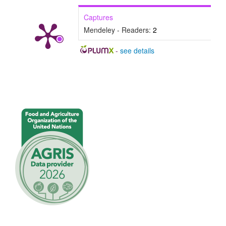
c
Captures
u
Mendeley - Readers:
2
l
-
see details
o