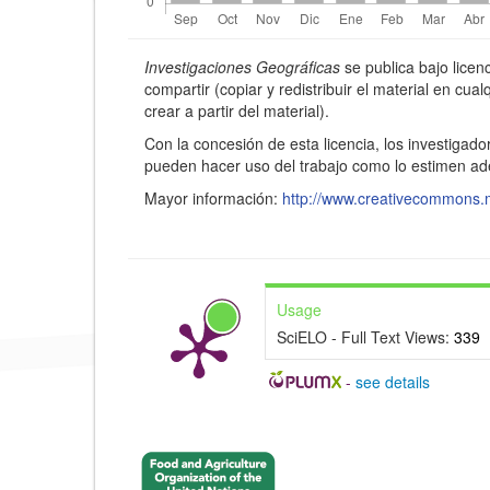
c
Detalles
i
Investigaciones Geográficas
se publica bajo lice
del
p
compartir (copiar y redistribuir el material en cu
crear a partir del material).
artículo
a
Con la concesión de esta licencia, los investigado
l
pueden hacer uso del trabajo como lo estimen a
d
Mayor información:
http://www.creativecommons.
e
l
a
Usage
r
SciELO - Full Text Views:
339
t
-
see details
í
c