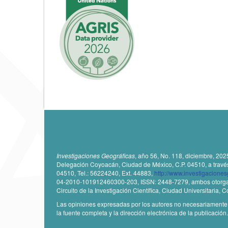
u
l
o
Investigaciones Geográficas
, año 56, No. 118, diciembre, 202
Delegación Coyoacán, Ciudad de México, C.P. 04510, a través de
04510, Tel.: 56224240, Ext. 44883,
http://www.investigacione
04-2010-101912460300-203, ISSN: 2448-7279, ambos otorgados
Circuito de la Investigación Científica, Ciudad Universitaria,
Las opiniones expresadas por los autores no necesariamente ref
la fuente completa y la dirección electrónica de la publicación