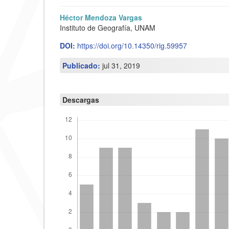
Barra
C
Héctor Mendoza Vargas
Instituto de Geografía, UNAM
lateral
o
DOI:
https://doi.org/10.14350/rig.59957
del
n
artículo
t
Publicado:
jul 31, 2019
e
n
Descargas
i
d
o
p
r
i
n