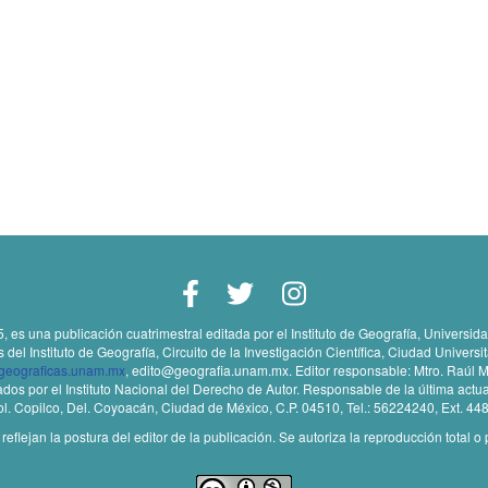
5, es una publicación cuatrimestral editada por el Instituto de Geografía, Univers
l Instituto de Geografía, Circuito de la Investigación Científica, Ciudad Universi
sgeograficas.unam.mx
, edito@geografia.unam.mx. Editor responsable: Mtro. Raúl M
 por el Instituto Nacional del Derecho de Autor. Responsable de la última actua
 Col. Copilco, Del. Coyoacán, Ciudad de México, C.P. 04510, Tel.: 56224240, Ext. 44
lejan la postura del editor de la publicación. Se autoriza la reproducción total o 
.