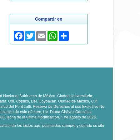
Compartir en
Facebook
Twitter
Email
WhatsApp
Share
idad Nacional Autónoma de México, Ciudad Universitaria,
taria, Col. Copilco, Del. Coyoacán, Ciudad de México, C.P.
arcó del Pont Lalli. Reserva de Derechos al uso Exclusivo No.
lización de este número, Lic. Diana Chávez González,
883, fecha de la última modificación, 1 de agosto de 2026.
parcial de los textos aquí publicados siempre y cuando se cite