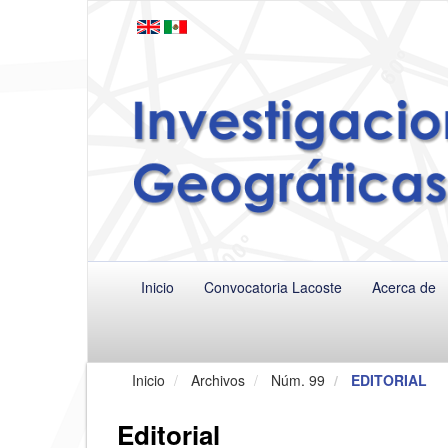
Navegación
principal
Contenido
principal
Barra
lateral
Inicio
Convocatoria Lacoste
Acerca de
Inicio
Archivos
Núm. 99
EDITORIAL
Editorial