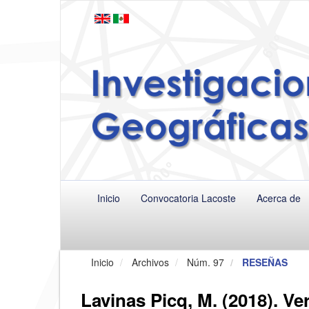
Navegación
principal
Contenido
principal
Barra
lateral
Inicio
Convocatoria Lacoste
Acerca de
Inicio
Archivos
Núm. 97
RESEÑAS
Lavinas Picq, M. (2018). Ve