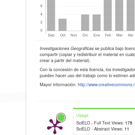
r
i
n
c
Detalles
i
Investigaciones Geográficas
se publica bajo lice
del
p
compartir (copiar y redistribuir el material en cu
crear a partir del material).
artículo
a
Con la concesión de esta licencia, los investigado
l
pueden hacer uso del trabajo como lo estimen a
d
Mayor información:
http://www.creativecommons.
e
l
a
Usage
r
SciELO - Full Text Views:
178
SciELO - Abstract Views:
11