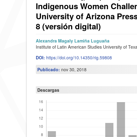
Indigenous Women Challeng
University of Arizona Pres
8 (versión digital)
Barra
C
Alexandra Magaly Lamiña Luguaña
Institute of Latin American Studies University of Tex
lateral
o
DOI:
https://doi.org/10.14350/rig.59808
del
n
artículo
t
Publicado:
nov 30, 2018
e
n
Descargas
i
d
o
p