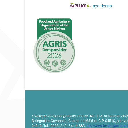
t
-
see details
í
c
u
l
o
Investigaciones Geográficas
, año 56, No. 118, diciembre, 202
Delegación Coyoacán, Ciudad de México, C.P. 04510, a través de
04510, Tel.: 56224240, Ext. 44883,
http://www.investigacione