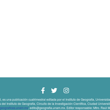
5, es una publicación cuatrimestral editada por el Instituto de Geografía, Univers
l Instituto de Geografía, Circuito de la Investigación Científica, Ciudad Universi
sgeograficas.unam.mx
, edito@geografia.unam.mx. Editor responsable: Mtro. Raúl M