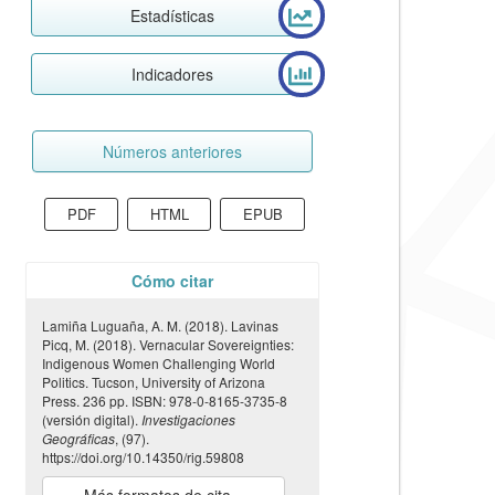
Estadísticas
Indicadores
Números anteriores
PDF
HTML
EPUB
Cómo citar
Lamiña Luguaña, A. M. (2018). Lavinas
Picq, M. (2018). Vernacular Sovereignties:
Indigenous Women Challenging World
Politics. Tucson, University of Arizona
Press. 236 pp. ISBN: 978-0-8165-3735-8
(versión digital).
Investigaciones
Geográficas
, (97).
https://doi.org/10.14350/rig.59808