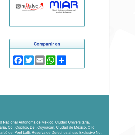
Compartir en
Facebook
Twitter
Email
WhatsApp
Share
idad Nacional Autónoma de México, Ciudad Universitaria,
taria, Col. Copilco, Del. Coyoacán, Ciudad de México, C.P.
arcó del Pont Lalli. Reserva de Derechos al uso Exclusivo No.