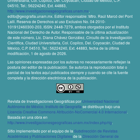
Universitaria, Col. Copilco, Del. Coyoacán, Ciudad de México, C.P.
04510, Tel.: 56224240, Ext. 44883,
http://www.investigacionesgeograficas.unam.mx
,
edito@geografia.unam.mx. Editor responsable: Mtro. Raúl Marcó del Pont
Lalli. Reserva de Derechos al uso Exclusivo No. 04-2010-
101912460300-203, ISSN: 2448-7279, ambos otorgados por el Instituto
Nacional del Derecho de Autor. Responsable de la última actualización
de este número, Lic. Diana Chávez González, Circuito de la Investigación
Científica, Ciudad Universitaria, Col. Copilco, Del. Coyoacán, Ciudad de
México, C.P. 04510, Tel.: 56224240, Ext. 44883, fecha de la última
modificación, 1 de agosto de 2026.
Las opiniones expresadas por los autores no necesariamente reflejan la
postura del editor de la publicación. Se autoriza la reproducción total o
parcial de los textos aquí publicados siempre y cuando se cite la fuente
completa y la dirección electrónica de la publicación.
Revista de Investigaciones Geográficas por
Universidad Nacional
Autónoma de México, Instituto de Geografía
se distribuye bajo una
Licencia Creative Commons Atribución-NoComercial 4.0 Internacional
.
Basada en una obra en
http://www.investigacionesgeograficas.unam.mx/index.php/rig
.
Sitio implementado por el equipo de la
Subdirección de Revistas
Académicas y Publicaciones Digitales
de la
Dirección General de