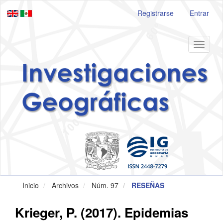
Navegación
Registrarse
Entrar
principal
Contenido
principal
Barra
Toggle
lateral
navigat
Inicio
Archivos
Núm. 97
RESEÑAS
Krieger, P. (2017). Epidemias