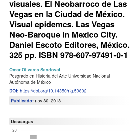
visuales. El Neobarroco de Las
Vegas en la Ciudad de México.
Visual epidemcs. Las Vegas
Neo-Baroque in Mexico City.
Daniel Escoto Editores, México.
325 pp. ISBN 978-607-97491-0-1
Barra
C
Omar Olivares Sandoval
Posgrado en Historia del Arte Universidad Nacional
lateral
o
Autónoma de México
del
n
DOI:
https://doi.org/10.14350/rig.59802
artículo
t
Publicado:
nov 30, 2018
e
n
Descargas
i