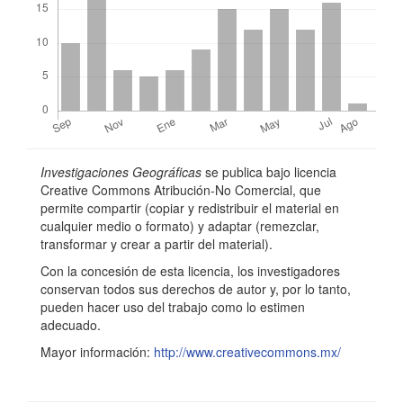
d
o
p
r
i
n
Detalles
Investigaciones Geográficas
se publica bajo licencia
c
del
Creative Commons Atribución-No Comercial, que
permite compartir (copiar y redistribuir el material en
i
artículo
cualquier medio o formato) y adaptar (remezclar,
p
transformar y crear a partir del material).
a
Con la concesión de esta licencia, los investigadores
conservan todos sus derechos de autor y, por lo tanto,
l
pueden hacer uso del trabajo como lo estimen
adecuado.
d
Mayor información:
http://www.creativecommons.mx/
e
l