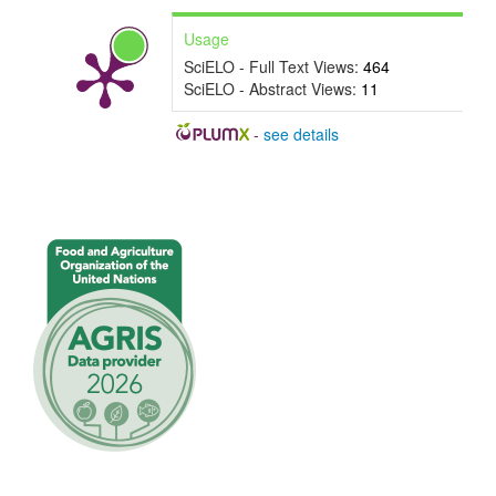
a
Usage
r
SciELO - Full Text Views:
464
SciELO - Abstract Views:
11
t
í
-
see details
c
u
l
o