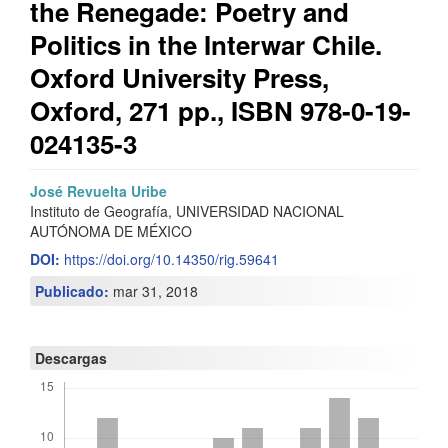
the Renegade: Poetry and
Politics in the Interwar Chile.
Oxford University Press,
Oxford, 271 pp., ISBN 978-0-19-
024135-3
Barra
C
José Revuelta Uribe
Instituto de Geografía, UNIVERSIDAD NACIONAL
lateral
o
AUTÓNOMA DE MÉXICO
del
n
DOI:
https://doi.org/10.14350/rig.59641
artículo
t
Publicado:
mar 31, 2018
e
n
Descargas
i
d