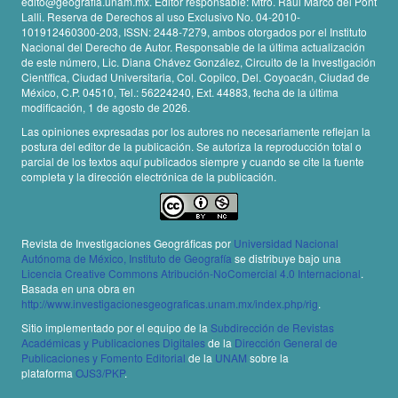
edito@geografia.unam.mx. Editor responsable: Mtro. Raúl Marcó del Pont
Lalli. Reserva de Derechos al uso Exclusivo No. 04-2010-
101912460300-203, ISSN: 2448-7279, ambos otorgados por el Instituto
Nacional del Derecho de Autor. Responsable de la última actualización
de este número, Lic. Diana Chávez González, Circuito de la Investigación
Científica, Ciudad Universitaria, Col. Copilco, Del. Coyoacán, Ciudad de
México, C.P. 04510, Tel.: 56224240, Ext. 44883, fecha de la última
modificación, 1 de agosto de 2026.
Las opiniones expresadas por los autores no necesariamente reflejan la
postura del editor de la publicación. Se autoriza la reproducción total o
parcial de los textos aquí publicados siempre y cuando se cite la fuente
completa y la dirección electrónica de la publicación.
Revista de Investigaciones Geográficas por
Universidad Nacional
Autónoma de México, Instituto de Geografía
se distribuye bajo una
Licencia Creative Commons Atribución-NoComercial 4.0 Internacional
.
Basada en una obra en
http://www.investigacionesgeograficas.unam.mx/index.php/rig
.
Sitio implementado por el equipo de la
Subdirección de Revistas
Académicas y Publicaciones Digitales
de la
Dirección General de
Publicaciones y Fomento Editorial
de la
UNAM
sobre la
plataforma
OJS3/PKP
.