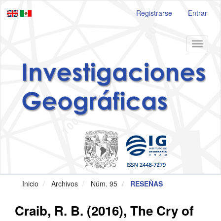
Navegación
Registrarse
Entrar
principal
Contenido
principal
Barra
Toggle
lateral
navigat
Inicio
Archivos
Núm. 95
RESEÑAS
Craib, R. B. (2016), The Cry of