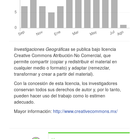
o
p
r
i
n
Detalles
Investigaciones Geográficas
se publica bajo licencia
c
del
Creative Commons Atribución-No Comercial, que
permite compartir (copiar y redistribuir el material en
i
artículo
cualquier medio o formato) y adaptar (remezclar,
p
transformar y crear a partir del material).
a
Con la concesión de esta licencia, los investigadores
conservan todos sus derechos de autor y, por lo tanto,
l
pueden hacer uso del trabajo como lo estimen
adecuado.
d
Mayor información:
http://www.creativecommons.mx/
e
l
a