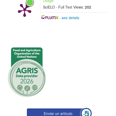
Usage
r
SciELO - Full Text Views:
202
t
-
see details
í
c
u
l
o
Enviar un artículo