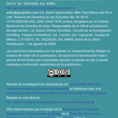
04510, Tel.: 56224240, Ext. 44883,
http://www.investigacionesgeograficas.unam.mx
,
edito@geografia.unam.mx. Editor responsable: Mtro. Raúl Marcó del Pont
Lalli. Reserva de Derechos al uso Exclusivo No. 04-2010-
101912460300-203, ISSN: 2448-7279, ambos otorgados por el Instituto
Nacional del Derecho de Autor. Responsable de la última actualización
de este número, Lic. Diana Chávez González, Circuito de la Investigación
Científica, Ciudad Universitaria, Col. Copilco, Del. Coyoacán, Ciudad de
México, C.P. 04510, Tel.: 56224240, Ext. 44883, fecha de la última
modificación, 1 de agosto de 2026.
Las opiniones expresadas por los autores no necesariamente reflejan la
postura del editor de la publicación. Se autoriza la reproducción total o
parcial de los textos aquí publicados siempre y cuando se cite la fuente
completa y la dirección electrónica de la publicación.
Revista de Investigaciones Geográficas por
Universidad Nacional
Autónoma de México, Instituto de Geografía
se distribuye bajo una
Licencia Creative Commons Atribución-NoComercial 4.0 Internacional
.
Basada en una obra en
http://www.investigacionesgeograficas.unam.mx/index.php/rig
.
Sitio implementado por el equipo de la
Subdirección de Revistas
Académicas y Publicaciones Digitales
de la
Dirección General de
Publicaciones y Fomento Editorial
de la
UNAM
sobre la