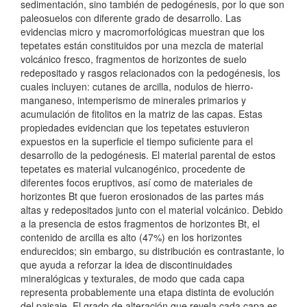
p
sedimentación, sino también de pedogénesis, por lo que son
paleosuelos con diferente grado de desarrollo. Las
r
evidencias micro y macromorfológicas muestran que los
tepetates están constituidos por una mezcla de material
i
volcánico fresco, fragmentos de horizontes de suelo
n
redepositado y rasgos relacionados con la pedogénesis, los
cuales incluyen: cutanes de arcilla, nodulos de hierro-
c
manganeso, intemperismo de minerales primarios y
acumulación de fitolitos en la matriz de las capas. Estas
i
propiedades evidencian que los tepetates estuvieron
p
expuestos en la superficie el tiempo suficiente para el
desarrollo de la pedogénesis. El material parental de estos
a
tepetates es material vulcanogénico, procedente de
l
diferentes focos eruptivos, así como de materiales de
horizontes Bt que fueron erosionados de las partes más
d
altas y redepositados junto con el material volcánico. Debido
a la presencia de estos fragmentos de horizontes Bt, el
e
contenido de arcilla es alto (47%) en los horizontes
l
endurecidos; sin embargo, su distribución es contrastante, lo
que ayuda a reforzar la idea de discontinuidades
a
mineralógicas y texturales, de modo que cada capa
representa probablemente una etapa distinta de evolución
r
del paisaje. El grado de alteración que revela cada capa es