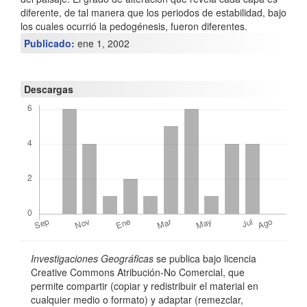
t
diferente, de tal manera que los periodos de estabilidad, bajo
los cuales ocurrió la pedogénesis, fueron diferentes.
í
Publicado:
ene 1, 2002
c
u
Descargas
l
o
Detalles
Investigaciones Geográficas
se publica bajo licencia
del
Creative Commons Atribución-No Comercial, que
permite compartir (copiar y redistribuir el material en
artículo
cualquier medio o formato) y adaptar (remezclar,