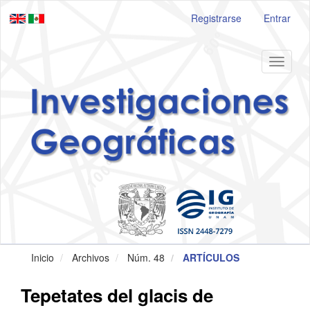
Navegación
Registrarse
Entrar
principal
Contenido
principal
Barra
Toggle
lateral
navigat
Inicio
Archivos
Núm. 48
ARTÍCULOS
Tepetates del glacis de