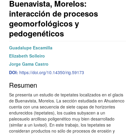
Buenavista, MoreIos:
interacción de procesos
geomorfológicos y
pedogenéticos
Barra
C
Guadalupe Escamilla
lateral
o
Elizabeth Solleiro
Jorge Gama Castro
del
n
DOI:
https://doi.org/10.14350/rig.59173
artículo
t
Resumen
e
Se presenta un estudio de tepetates localizados en el glacis
n
de Buenavista, Morelos. La sección estudiada en Ahuatenco
i
cuenta con una secuencia de siete capas de horizontes
endurecidos (tepetates), los cuales subyacen a un
d
paleosuelo arcilloso poligenético muy bien desarrollado
(similar a un luvisol). En este trabajo, los tepetates se
o
consideran productos no sólo de procesos de erosión y