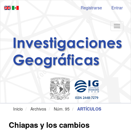
Navegación
Registrarse
Entrar
principal
Contenido
principal
Barra
Toggle
lateral
navigat
Inicio
Archivos
Núm. 95
ARTÍCULOS
Chiapas y los cambios