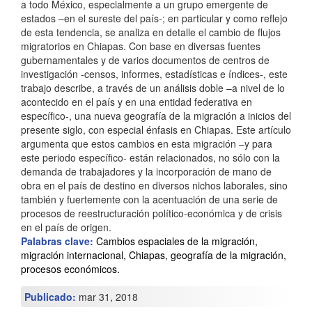
r
a todo México, especialmente a un grupo emergente de
estados –en el sureste del país-; en particular y como reflejo
i
de esta tendencia, se analiza en detalle el cambio de flujos
migratorios en Chiapas. Con base en diversas fuentes
n
gubernamentales y de varios documentos de centros de
c
investigación -censos, informes, estadísticas e índices-, este
trabajo describe, a través de un análisis doble –a nivel de lo
i
acontecido en el país y en una entidad federativa en
específico-, una nueva geografía de la migración a inicios del
p
presente siglo, con especial énfasis en Chiapas. Este artículo
a
argumenta que estos cambios en esta migración –y para
este periodo específico- están relacionados, no sólo con la
l
demanda de trabajadores y la incorporación de mano de
d
obra en el país de destino en diversos nichos laborales, sino
también y fuertemente con la acentuación de una serie de
e
procesos de reestructuración político-económica y de crisis
en el país de origen.
l
Palabras clave:
Cambios espaciales de la migración,
a
migración internacional, Chiapas, geografía de la migración,
procesos económicos.
r
Publicado:
mar 31, 2018
t