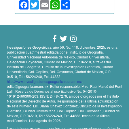
Facebook
Twitter
Email
WhatsApp
Share
Investigaciones Geográficas
, año 56, No. 118, diciembre, 2025, es una
publicación cuatrimestral editada por el Instituto de Geografía,
Universidad Nacional Autónoma de México, Ciudad Universitaria,
Delegación Coyoacán, Ciudad de México, C.P. 04510, a través del
Instituto de Geografía, Circuito de la Investigación Científica, Ciudad
Universitaria, Col. Copilco, Del. Coyoacán, Ciudad de México, C.P.
04510, Tel.: 56224240, Ext. 44883,
http://www.investigacionesgeograficas.unam.mx
,
edito@geografia.unam.mx. Editor responsable: Mtro. Raúl Marcó del Pont
Lalli. Reserva de Derechos al uso Exclusivo No. 04-2010-
101912460300-203, ISSN: 2448-7279, ambos otorgados por el Instituto
Nacional del Derecho de Autor. Responsable de la última actualización
de este número, Lic. Diana Chávez González, Circuito de la Investigación
Científica, Ciudad Universitaria, Col. Copilco, Del. Coyoacán, Ciudad de
México, C.P. 04510, Tel.: 56224240, Ext. 44883, fecha de la última
modificación, 1 de agosto de 2026.
Las opiniones expresadas por los autores no necesariamente reflejan la