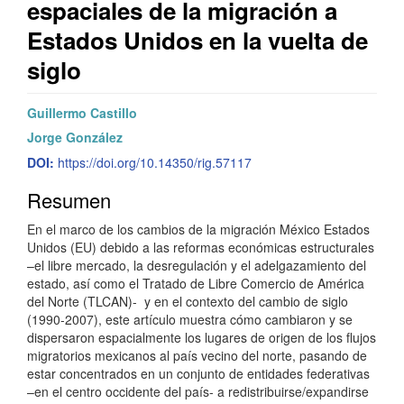
espaciales de la migración a
Estados Unidos en la vuelta de
siglo
Barra
C
Guillermo Castillo
lateral
o
Jorge González
DOI:
https://doi.org/10.14350/rig.57117
del
n
Resumen
artículo
t
e
En el marco de los cambios de la migración México Estados
Unidos (EU) debido a las reformas económicas estructurales
n
–el libre mercado, la desregulación y el adelgazamiento del
estado, así como el Tratado de Libre Comercio de América
i
del Norte (TLCAN)- y en el contexto del cambio de siglo
d
(1990-2007), este artículo muestra cómo cambiaron y se
dispersaron espacialmente los lugares de origen de los flujos
o
migratorios mexicanos al país vecino del norte, pasando de
estar concentrados en un conjunto de entidades federativas
p
–en el centro occidente del país- a redistribuirse/expandirse