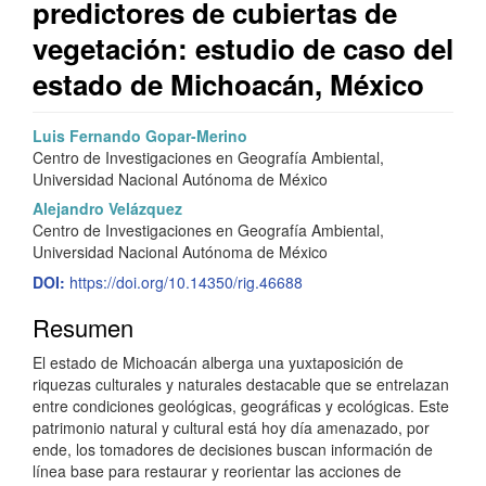
predictores de cubiertas de
vegetación: estudio de caso del
estado de Michoacán, México
Barra
C
Luis Fernando Gopar-Merino
Centro de Investigaciones en Geografía Ambiental,
lateral
o
Universidad Nacional Autónoma de México
del
n
Alejandro Velázquez
Centro de Investigaciones en Geografía Ambiental,
artículo
t
Universidad Nacional Autónoma de México
e
DOI:
https://doi.org/10.14350/rig.46688
n
Resumen
i
El estado de Michoacán alberga una yuxtaposición de
d
riquezas culturales y naturales destacable que se entrelazan
entre condiciones geológicas, geográficas y ecológicas. Este
o
patrimonio natural y cultural está hoy día amenazado, por
ende, los tomadores de decisiones buscan información de
p
línea base para restaurar y reorientar las acciones de