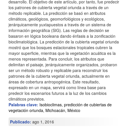
r
desarrollo. El objetivo de este artículo, por tanto, fue predecir
los patrones de cubierta vegetal oriunda a través de un
i
método replicable. La predicción se basó en atributos
climáticos, geológicos, geomorfológicos y ecológicos,
n
jerárquicamente yuxtapuestos a través de un sistema de
c
información geográfica (SIG). Las reglas de decisión se
basaron en lógica booleana dando énfasis a la zonificación
i
bioclimatológica. La predicción de la cubierta vegetal oriunda
mostró que los bosques estacionales tropicales cubren la
p
mayor superficie, mientras que la vegetación acuática es la
a
menos representada. Para concluir, los atributos que
delimitan el paisaje, jerárquicamente organizados, probaron
l
ser un método robusto y replicable para reconstruir los
d
patrones de la cubierta vegetal oriunda, actualmente en
áreas de cobertura antropogénica. Este resultado,
e
expresado en un mapa, servirá como línea base para
predecir los escenarios futuros a la luz de los cambios
l
climáticos previstos.
a
Palabras clave:
Isobioclimas, predicción de cubiertas de
vegetación oriunda, Michoacán, México
r
Publicado:
ago 1, 2016
t