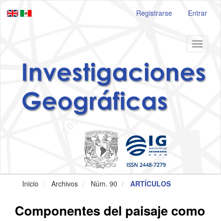
Navegación
Registrarse
Entrar
principal
Contenido
principal
Barra
Toggle
lateral
navigat
Inicio
Archivos
Núm. 90
ARTÍCULOS
Componentes del paisaje como