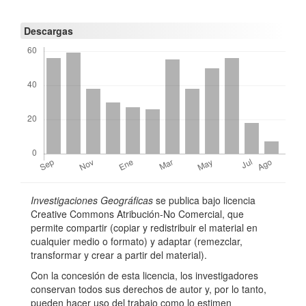
í
Descargas
c
u
l
o
Detalles
Investigaciones Geográficas
se publica bajo licencia
del
Creative Commons Atribución-No Comercial, que
permite compartir (copiar y redistribuir el material en
artículo
cualquier medio o formato) y adaptar (remezclar,
transformar y crear a partir del material).
Con la concesión de esta licencia, los investigadores
conservan todos sus derechos de autor y, por lo tanto,
pueden hacer uso del trabajo como lo estimen