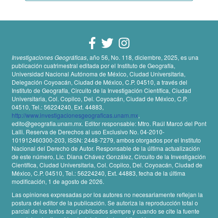
Investigaciones Geográficas
, año 56, No. 118, diciembre, 2025, es una
publicación cuatrimestral editada por el Instituto de Geografía,
Universidad Nacional Autónoma de México, Ciudad Universitaria,
Delegación Coyoacán, Ciudad de México, C.P. 04510, a través del
Instituto de Geografía, Circuito de la Investigación Científica, Ciudad
Universitaria, Col. Copilco, Del. Coyoacán, Ciudad de México, C.P.
04510, Tel.: 56224240, Ext. 44883,
http://www.investigacionesgeograficas.unam.mx
,
edito@geografia.unam.mx. Editor responsable: Mtro. Raúl Marcó del Pont
Lalli. Reserva de Derechos al uso Exclusivo No. 04-2010-
101912460300-203, ISSN: 2448-7279, ambos otorgados por el Instituto
Nacional del Derecho de Autor. Responsable de la última actualización
de este número, Lic. Diana Chávez González, Circuito de la Investigación
Científica, Ciudad Universitaria, Col. Copilco, Del. Coyoacán, Ciudad de
México, C.P. 04510, Tel.: 56224240, Ext. 44883, fecha de la última
modificación, 1 de agosto de 2026.
Las opiniones expresadas por los autores no necesariamente reflejan la
postura del editor de la publicación. Se autoriza la reproducción total o
parcial de los textos aquí publicados siempre y cuando se cite la fuente