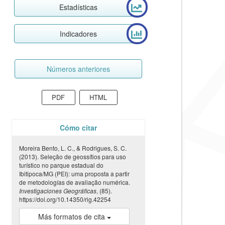
Estadísticas
Indicadores
Números anteriores
PDF
HTML
Cómo citar
Moreira Bento, L. C., & Rodrigues, S. C.
(2013). Seleção de geossítios para uso
turístico no parque estadual do
Ibitipoca/MG (PEI): uma proposta a partir
de metodologías de avaliação numérica.
Investigaciones Geográficas
, (85).
https://doi.org/10.14350/rig.42254
Más formatos de cita