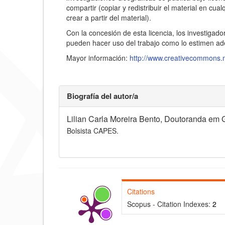
í
del
compartir (copiar y redistribuir el material en cu
c
crear a partir del material).
artículo
u
Con la concesión de esta licencia, los investigado
pueden hacer uso del trabajo como lo estimen a
l
Mayor información:
http://www.creativecommons.
o
Biografía del autor/a
Lilian Carla Moreira Bento,
Doutoranda em G
Bolsista CAPES.
Citations
Scopus - Citation Indexes:
2