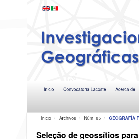
Navegación
principal
Contenido
principal
Barra
lateral
Inicio
Convocatoria Lacoste
Acerca de
Inicio
Archivos
Núm. 85
GEOGRAFÍA F
Seleção de geossítios para