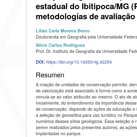
estadual do Ibitipoca/MG (
metodologías de avaliação
Barra
C
Lilian Carla Moreira Bento
Doutoranda em Geografia pela Universidade Federa
lateral
o
Sílvio Carlos Rodrigues
del
n
Prof. Dr. Instituto de Geografia da Universidade Fe
artículo
t
DOI:
https://doi.org/10.14350/rig.42254
e
Resumen
n
A criação de unidades de conservação permite, dent
i
de valorização está associado à forma como a soci
vincula-se ao valor atribuído ao mesmo. O ato de atri
d
inicialmente, do entendimento da importância dess
de conservação, depende de ações de educação e int
o
a seleção de geossítios para uso turístico no Parque
p
numérica desses sítios geológicos. Essa seleção é 
serem realizados pelos presentes autores, as ações
r
implantadas no parque.