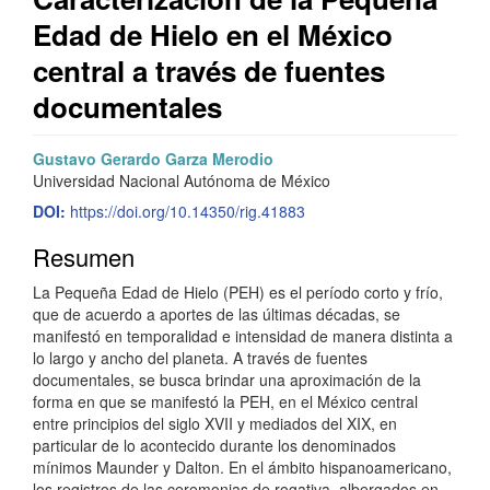
Edad de Hielo en el México
central a través de fuentes
documentales
Barra
C
Gustavo Gerardo Garza Merodio
Universidad Nacional Autónoma de México
lateral
o
DOI:
https://doi.org/10.14350/rig.41883
del
n
Resumen
artículo
t
La Pequeña Edad de Hielo (PEH) es el período corto y frío,
e
que de acuerdo a aportes de las últimas décadas, se
n
manifestó en temporalidad e intensidad de manera distinta a
lo largo y ancho del planeta. A través de fuentes
i
documentales, se busca brindar una aproximación de la
forma en que se manifestó la PEH, en el México central
d
entre principios del siglo XVII y mediados del XIX, en
o
particular de lo acontecido durante los denominados
mínimos Maunder y Dalton. En el ámbito hispanoamericano,
p
los registros de las ceremonias de rogativa, albergados en