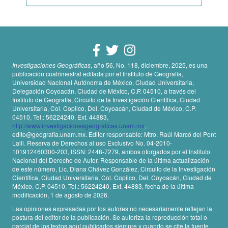
Investigaciones Geográficas
, año 56, No. 118, diciembre, 2025, es una
publicación cuatrimestral editada por el Instituto de Geografía,
Universidad Nacional Autónoma de México, Ciudad Universitaria,
Delegación Coyoacán, Ciudad de México, C.P. 04510, a través del
Instituto de Geografía, Circuito de la Investigación Científica, Ciudad
Universitaria, Col. Copilco, Del. Coyoacán, Ciudad de México, C.P.
04510, Tel.: 56224240, Ext. 44883,
http://www.investigacionesgeograficas.unam.mx
,
edito@geografia.unam.mx. Editor responsable: Mtro. Raúl Marcó del Pont
Lalli. Reserva de Derechos al uso Exclusivo No. 04-2010-
101912460300-203, ISSN: 2448-7279, ambos otorgados por el Instituto
Nacional del Derecho de Autor. Responsable de la última actualización
de este número, Lic. Diana Chávez González, Circuito de la Investigación
Científica, Ciudad Universitaria, Col. Copilco, Del. Coyoacán, Ciudad de
México, C.P. 04510, Tel.: 56224240, Ext. 44883, fecha de la última
modificación, 1 de agosto de 2026.
Las opiniones expresadas por los autores no necesariamente reflejan la
postura del editor de la publicación. Se autoriza la reproducción total o
parcial de los textos aquí publicados siempre y cuando se cite la fuente