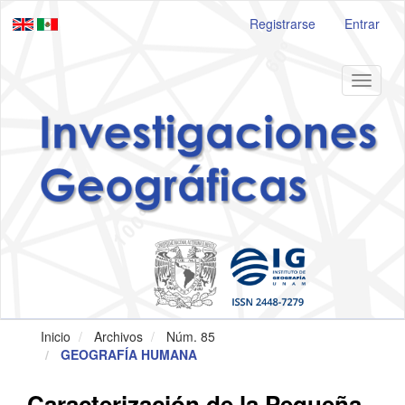
Navegación
Registrarse
Entrar
principal
Contenido
principal
Barra
Toggle
lateral
navigat
Inicio
Archivos
Núm. 85
GEOGRAFÍA HUMANA
Caracterización de la Pequeña