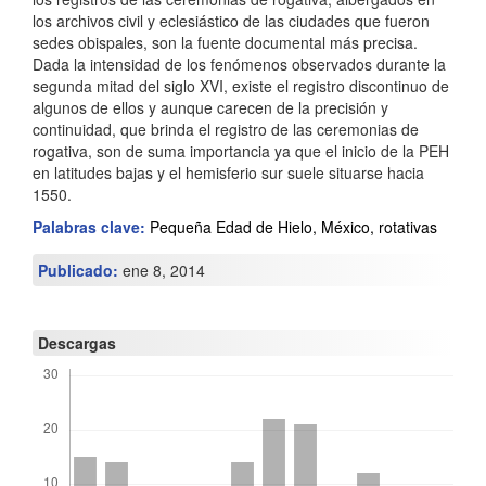
los archivos civil y eclesiástico de las ciudades que fueron
r
sedes obispales, son la fuente documental más precisa.
i
Dada la intensidad de los fenómenos observados durante la
segunda mitad del siglo XVI, existe el registro discontinuo de
n
algunos de ellos y aunque carecen de la precisión y
continuidad, que brinda el registro de las ceremonias de
c
rogativa, son de suma importancia ya que el inicio de la PEH
i
en latitudes bajas y el hemisferio sur suele situarse hacia
1550.
p
Palabras clave:
Pequeña Edad de Hielo, México, rotativas
a
Publicado:
ene 8, 2014
l
d
Descargas
e
l
a
r