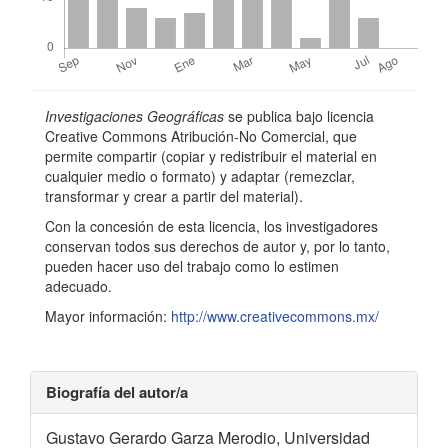
t
í
c
Detalles
u
Investigaciones Geográficas
se publica bajo licencia
del
l
Creative Commons Atribución-No Comercial, que
permite compartir (copiar y redistribuir el material en
artículo
o
cualquier medio o formato) y adaptar (remezclar,
transformar y crear a partir del material).
Con la concesión de esta licencia, los investigadores
conservan todos sus derechos de autor y, por lo tanto,
pueden hacer uso del trabajo como lo estimen
adecuado.
Mayor información:
http://www.creativecommons.mx/
Biografía del autor/a
Gustavo Gerardo Garza Merodio,
Universidad