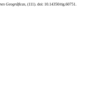
ones Geográficas
, (111). doi: 10.14350/rig.60751.