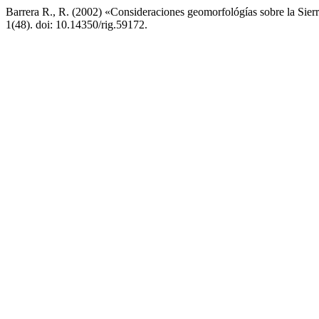
Barrera R., R. (2002) «Consideraciones geomorfológías sobre la Sier
1(48). doi: 10.14350/rig.59172.