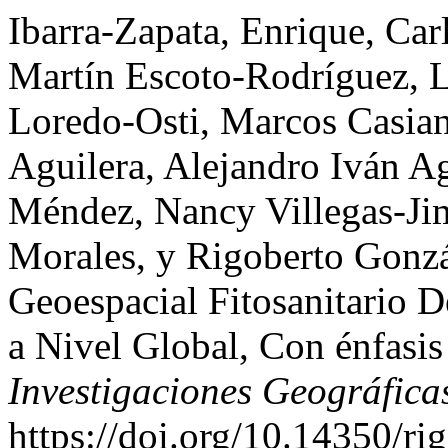
Ibarra-Zapata, Enrique, Car
Martín Escoto-Rodríguez, L
Loredo-Osti, Marcos Casi
Aguilera, Alejandro Iván A
Méndez, Nancy Villegas-Ji
Morales, y Rigoberto Gonz
Geoespacial Fitosanitario 
a Nivel Global, Con énfasi
Investigaciones Geográfica
https://doi.org/10.14350/ri