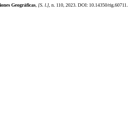
iones Geográficas
,
[S. l.]
, n. 110, 2023. DOI: 10.14350/rig.60711.