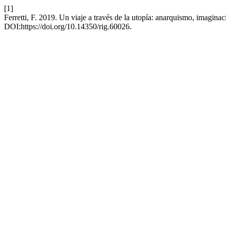
[1]
Ferretti, F. 2019. Un viaje a través de la utopía: anarquismo, imagin
DOI:https://doi.org/10.14350/rig.60026.