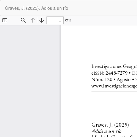
Volver
Graves, J. (2025). Adiós a un río
a
los
detalles
del
artículo