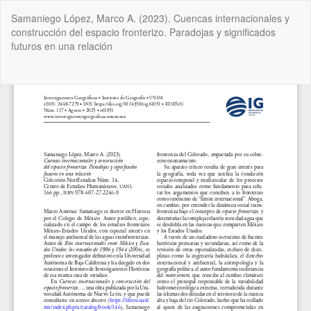
Volver
Samaniego López, Marco A. (2023). Cuencas internacionales y
a
construcción del espacio fronterizo. Paradojas y significados
los
futuros en una relación
detalles
del
artículo
De
De
P