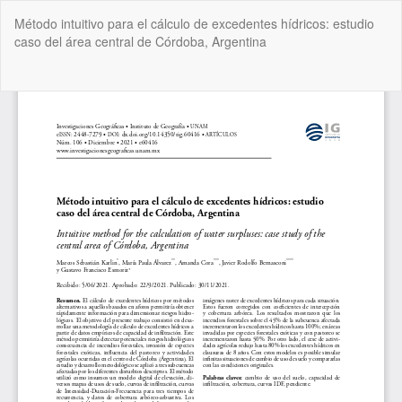
Volver
Método intuitivo para el cálculo de excedentes hídricos: estudio
a
caso del área central de Córdoba, Argentina
los
detalles
del
De
De
artículo
P