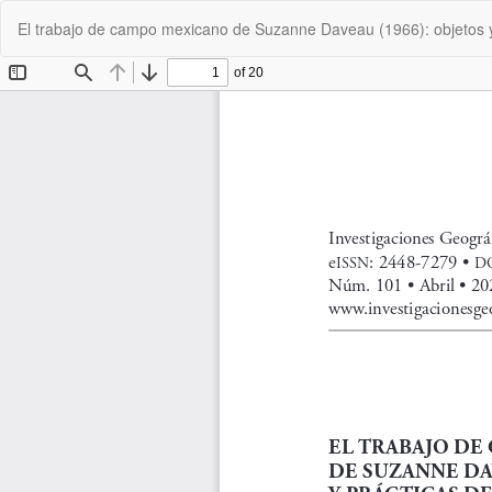
Volver
El trabajo de campo mexicano de Suzanne Daveau (1966): objetos y p
a
los
detalles
del
artículo