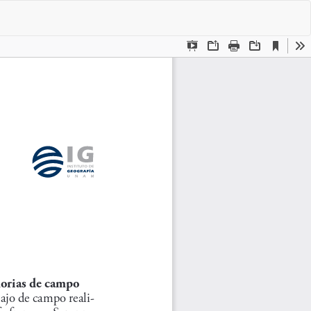
De
De
P