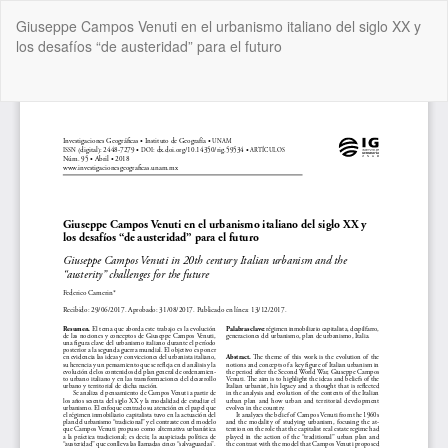
Volver
Giuseppe Campos Venuti en el urbanismo italiano del siglo XX y
a
los desafíos “de austeridad” para el futuro
los
detalles
del
De
De
artículo
P