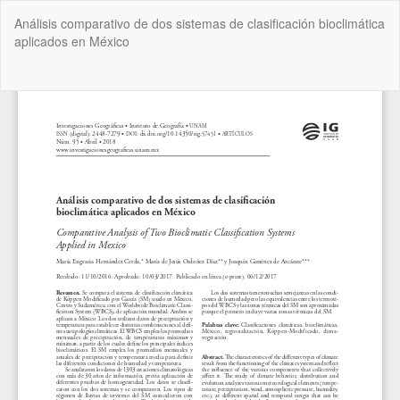
Volver
Análisis comparativo de dos sistemas de clasificación bioclimática
a
aplicados en México
los
detalles
del
De
De
artículo
P