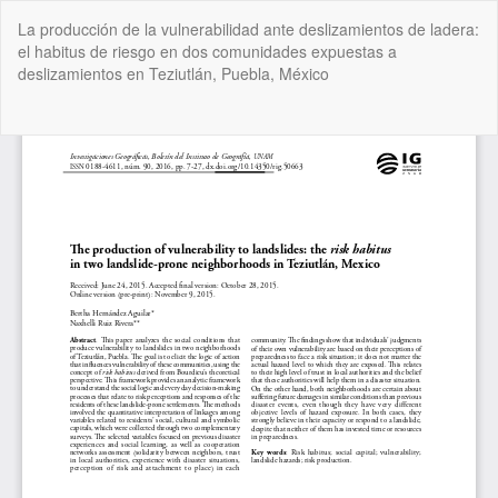
Volver
La producción de la vulnerabilidad ante deslizamientos de ladera:
a
el habitus de riesgo en dos comunidades expuestas a
los
deslizamientos en Teziutlán, Puebla, México
detalles
del
artículo
De
De
P