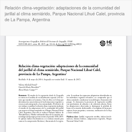
Volver
Relación clima-vegetación: adaptaciones de la comunidad del
a
jarillal al clima semiárido, Parque Nacional Lihué Calel, provincia
los
de La Pampa, Argentina
detalles
del
artículo
De
De
P