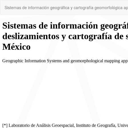
Volver
Sistemas de información geográfica y cartografía geomorfológica apli
a
los
detalles
del
artículo