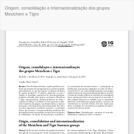
Volver
Origem, consolidação e internacionalização dos grupos
a
Mexichem e Tigre
los
detalles
del
De
De
artículo
P