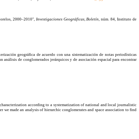
 Morelos, 2000–2010",
Investigaciones Geográficas, Boletín
, núm. 84, Instituto de
terización geográfica de acuerdo con una sistematización de notas periodísticas
 un análisis de conglomerados jerárquicos y de asociación espacial para encontrar
haracterization according to a systematization of national and local journalistic
ater we made an analysis of hierarchic conglomerates and space association to find