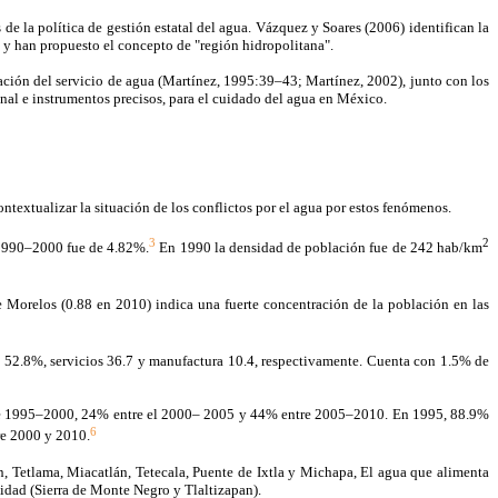
 de la política de gestión estatal del agua. Vázquez y Soares (2006) identifican la
 y han propuesto el concepto de "región hidropolitana".
ización del servicio de agua (Martínez, 1995:39–43; Martínez, 2002), junto con los
nal e instrumentos precisos, para el cuidado del agua en México.
ntextualizar la situación de los conflictos por el agua por estos fenómenos.
3
2
o 1990–2000 fue de 4.82%.
En 1990 la densidad de población fue de 242 hab/km
de Morelos (0.88 en 2010) indica una fuerte concentración de la población en las
52.8%, servicios 36.7 y manufactura 10.4, respectivamente. Cuenta con 1.5% de
ntre 1995–2000, 24% entre el 2000– 2005 y 44% entre 2005–2010. En 1995, 88.9%
6
re 2000 y 2010.
, Tetlama, Miacatlán, Tetecala, Puente de Ixtla y Michapa, El agua que alimenta
ntidad (Sierra de Monte Negro y Tlaltizapan).