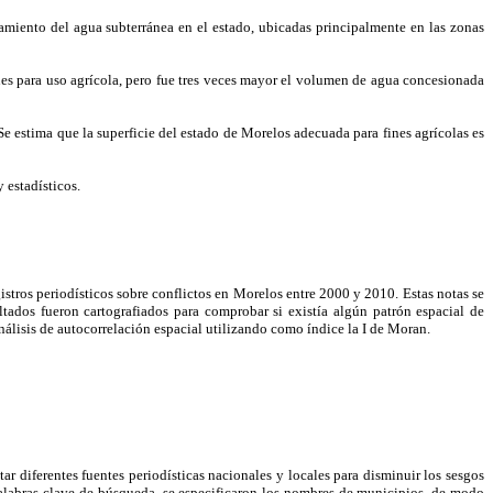
ento del agua subterránea en el estado, ubicadas principalmente en las zonas
s para uso agrícola, pero fue tres veces mayor el volumen de agua concesionada
e estima que la superficie del estado de Morelos adecuada para fines agrícolas es
 estadísticos.
gistros periodísticos sobre conflictos en Morelos entre 2000 y 2010. Estas notas se
ultados fueron cartografiados para comprobar si existía algún patrón espacial de
nálisis de autocorrelación espacial utilizando como índice la I de Moran.
ar diferentes fuentes periodísticas nacionales y locales para disminuir los sesgos
 palabras clave de búsqueda, se especificaron los nombres de municipios, de modo