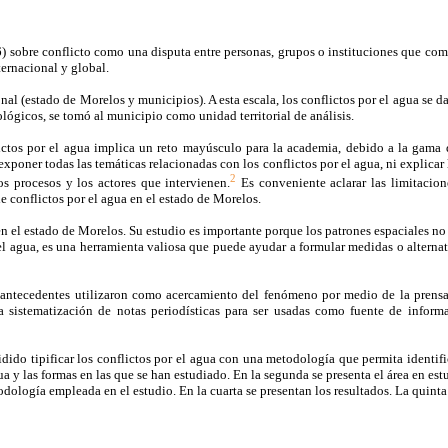
 sobre conflicto como una disputa entre personas, grupos o instituciones que compi
ternacional y global.
nal (estado de Morelos y municipios). A esta escala, los conflictos por el agua se dan 
lógicos, se tomó al municipio como unidad territorial de análisis.
nflictos por el agua implica un reto mayúsculo para la academia, debido a la gam
exponer todas las temáticas relacionadas con los conflictos por el agua, ni explicar
2
os procesos y los actores que intervienen.
Es conveniente aclarar las limitacion
e conflictos por el agua en el estado de Morelos.
gua en el estado de Morelos. Su estudio es importante porque los patrones espaciales 
l agua, es una herramienta valiosa que puede ayudar a formular medidas o alternati
os antecedentes utilizaron como acercamiento del fenómeno por medio de la prens
 sistematización de notas periodísticas para ser usadas como fuente de inform
dido tipificar los conflictos por el agua con una metodología que permita identific
gua y las formas en las que se han estudiado. En la segunda se presenta el área en e
odología empleada en el estudio. En la cuarta se presentan los resultados. La quinta