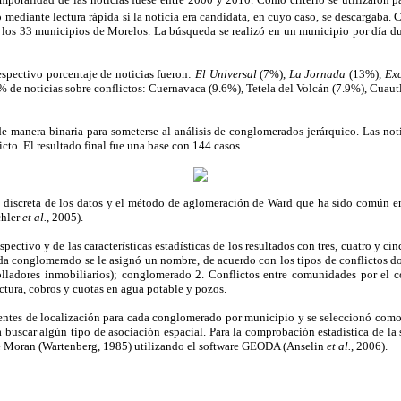
mediante lectura rápida si la noticia era candidata, en cuyo caso, se descargaba. C
e los 33 municipios de Morelos. La búsqueda se realizó en un municipio por día du
espectivo porcentaje de noticias fueron:
El Universal
(7%),
La Jornada
(13%),
Exc
 de noticias sobre conflictos: Cuernavaca (9.6%), Tetela del Volcán (7.9%), Cuautl
de manera binaria para someterse al análisis de conglomerados jerárquico. Las not
cto. El resultado final fue una base con 144 casos.
za discreta de los datos y el método de aglomeración de Ward que ha sido común en l
chler
et al.
, 2005).
ectivo y de las características estadísticas de los resultados con tres, cuatro y ci
cada conglomerado se le asignó un nombre, de acuerdo con los tipos de conflicto
olladores inmobiliarios); conglomerado 2. Conflictos entre comunidades por el c
ctura, cobros y cuotas en agua potable y pozos.
entes de localización para cada conglomerado por municipio y se seleccionó como ca
 buscar algún tipo de asociación espacial. Para la comprobación estadística de la su
 de Moran (Wartenberg, 1985) utilizando el software GEODA (Anselin
et al.
, 2006).