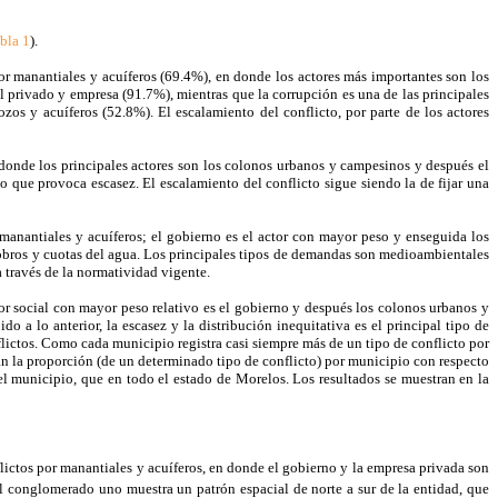
bla 1
).
r manantiales y acuíferos (69.4%), en donde los actores más importantes son los
 privado y empresa (91.7%), mientras que la corrupción es una de las principales
s y acuíferos (52.8%). El escalamiento del conflicto, por parte de los actores
 donde los principales actores son los colonos urbanos y campesinos y después el
o que provoca escasez. El escalamiento del conflicto sigue siendo la de fijar una
manantiales y acuíferos; el gobierno es el actor con mayor peso y enseguida los
cobros y cuotas del agua. Los principales tipos de demandas son medioambientales
 través de la normatividad vigente.
tor social con mayor peso relativo es el gobierno y después los colonos urbanos y
o a lo anterior, la escasez y la distribución inequitativa es el principal tipo de
flictos. Como cada municipio registra casi siempre más de un tipo de conflicto por
ican la proporción (de un determinado tipo de conflicto) por municipio con respecto
el municipio, que en todo el estado de Morelos. Los resultados se muestran en la
lictos por manantiales y acuíferos, en donde el gobierno y la empresa privada son
l conglomerado uno muestra un patrón espacial de norte a sur de la entidad, que