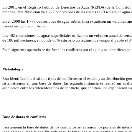
En 2001, en el Registro Público de Derechos de Agua (REPDA) de la Comisión 
urbanas. Para 2008 eran ya 1 777 concesiones de las cuales el 79.4% era de agua 
En el 2008 las 1 777 concesiones de agua subterránea extrajeron un volumen an
para el uso público urbano.
Las 462 concesiones de aguas superficiales utilizaron un volumen anual de cerca 
de 186 mil hectáreas, en donde 66% está bajo un régimen de temporal y solo el 3
En el siguiente apartado se tipifican los conflictos por el agua y se identifican
Metodología
Para identificar los distintos tipos de conflictos en el estado y su distribución 
sistematizaron en una base de datos. En segunda instancia se realizó un anális
asociación entre los diferentes tipos de conflicto, que aportara una explicación 
Base de datos de conflictos
Para generar la base de datos de los conflictos se revisaron los portales de intern
ideológicos y mediáticos. En cada caso, la búsqueda se circunscribió a que la t