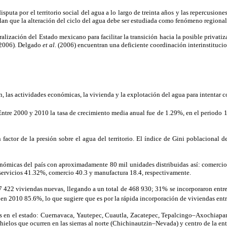
ta por el territorio social del agua a lo largo de treinta años y las repercusiones
an que la alteración del ciclo del agua debe ser estudiada como fenómeno regional
ralización del Estado mexicano para facilitar la transición hacia la posible privat
, 2006). Delgado
et al.
(2006) encuentran una deficiente coordinación interinstitucio
, las actividades económicas, la vivienda y la explotación del agua para intentar co
 Entre 2000 y 2010 la tasa de crecimiento media anual fue de 1.29%, en el period
 factor de la presión sobre el agua del territorio. El índice de Gini poblacional 
ómicas del país con aproximadamente 80 mil unidades distribuidas así: comercio 
 servicios 41.32%, comercio 40.3 y manufactura 18.4, respectivamente.
47 422 viviendas nuevas, llegando a un total de 468 930; 31% se incorporaron e
 en 2010 85.6%, lo que sugiere que es por la rápida incorporación de viviendas ent
s en el estado: Cuernavaca, Yautepec, Cuautla, Zacatepec, Tepalcingo–Axochiapan
eshielos que ocurren en las sierras al norte (Chichinautzin–Nevada) y centro de la e