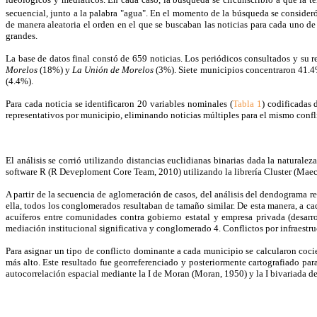
secuencial, junto a la palabra "agua". En el momento de la búsqueda se consideró 
de manera aleatoria el orden en el que se buscaban las noticias para cada uno d
grandes.
La base de datos final constó de 659 noticias. Los periódicos consultados y su r
Morelos
(18%) y
La Unión de Morelos
(3%). Siete municipios concentraron 41.4%
(4.4%).
Para cada noticia se identificaron 20 variables nominales (
Tabla 1
) codificadas 
representativos por municipio, eliminando noticias múltiples para el mismo confli
El análisis se corrió utilizando distancias euclidianas binarias dada la naturale
software R (R Deveploment Core Team, 2010) utilizando la librería Cluster (Mae
A partir de la secuencia de aglomeración de casos, del análisis del dendograma resp
ella, todos los conglomerados resultaban de tamaño similar. De esta manera, a 
acuíferos entre comunidades contra gobierno estatal y empresa privada (desarr
mediación institucional significativa y conglomerado 4. Conflictos por infraestru
Para asignar un tipo de conflicto dominante a cada municipio se calcularon coci
más alto. Este resultado fue georreferenciado y posteriormente cartografiado para
autocorrelación espacial mediante la I de Moran (Moran, 1950) y la I bivariada