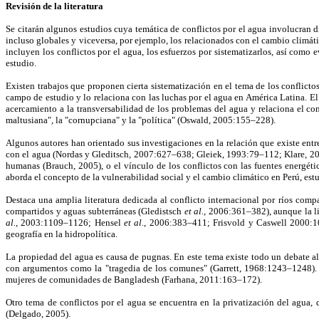
Revisión de la literatura
Se citarán algunos estudios cuya temática de conflictos por el agua involucran di
incluso globales y viceversa, por ejemplo, los relacionados con el cambio climáti
incluyen los conflictos por el agua, los esfuerzos por sistematizarlos, así com
estudio.
Existen trabajos que proponen cierta sistematización en el tema de los conflictos
campo de estudio y lo relaciona con las luchas por el agua en América Latina. 
acercamiento a la transversabilidad de los problemas del agua y relaciona el co
maltusiana", la "cornupciana" y la "política" (Oswald, 2005:155–228).
Algunos autores han orientado sus investigaciones en la relación que existe entr
con el agua (Nordas y Gleditsch, 2007:627–638; Gleiek, 1993:79–112; Klare, 200
humanas (Brauch, 2005), o el vínculo de los conflictos con las fuentes energé
aborda el concepto de la vulnerabilidad social y el cambio climático en Perú, estu
Destaca una amplia literatura dedicada al conflicto internacional por ríos compa
compartidos y aguas subterráneas (Gledistsch
et al.
, 2006:361–382), aunque la li
al.
, 2003:1109–1126; Hensel
et al.
, 2006:383–411; Frisvold y Caswell 2000:101
geografía en la hidropolítica.
La propiedad del agua es causa de pugnas. En este tema existe todo un debate alr
con argumentos como la "tragedia de los comunes" (Garrett, 1968:1243–1248). R
mujeres de comunidades de Bangladesh (Farhana, 2011:163–172).
Otro tema de conflictos por el agua se encuentra en la privatización del agua
(Delgado, 2005).