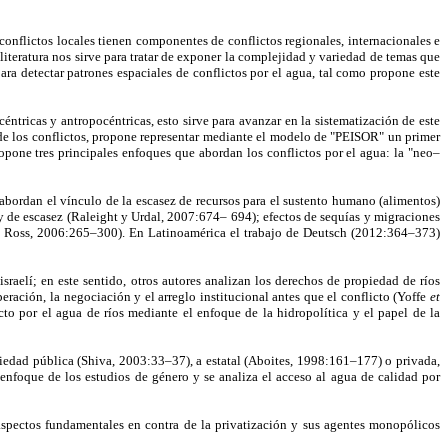
 conflictos locales tienen componentes de conflictos regionales, internacionales e
literatura nos sirve para tratar de exponer la complejidad y variedad de temas que
ra detectar patrones espaciales de conflictos por el agua, tal como propone este
éntricas y antropocéntricas, esto sirve para avanzar en la sistematización de este
de los conflictos, propone representar mediante el modelo de "PEISOR" un primer
opone tres principales enfoques que abordan los conflictos por el agua: la "neo–
 abordan el vínculo de la escasez de recursos para el sustento humano (alimentos)
 de escasez (Raleight y Urdal, 2007:674– 694); efectos de sequías y migraciones
90; Ross, 2006:265–300). En Latinoamérica el trabajo de Deutsch (2012:364–373)
sraelí; en este sentido, otros autores analizan los derechos de propiedad de ríos
ración, la negociación y el arreglo institucional antes que el conflicto (Yoffe
et
to por el agua de ríos mediante el enfoque de la hidropolítica y el papel de la
opiedad pública (Shiva, 2003:33–37), a estatal (Aboites, 1998:161–177) o privada,
nfoque de los estudios de género y se analiza el acceso al agua de calidad por
aspectos fundamentales en contra de la privatización y sus agentes monopólicos