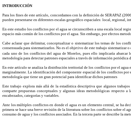
INTRODUCCIÓN
Para los fines de este artículo, concordamos con la definición de SERAPAZ (2006)
pueden presentarse en diferentes escalas geográfico espaciales: local, regional, in
En este estudio los conflictos por el agua se circunscriben a una escala local regio
espacio más común de los conflictos por el agua. Sin embargo, por efectos metodo
Cabe aclarar que delimitar, conceptualizar o sistematizar los temas de los co
consensuada para sistematizarlos. No es el objetivo de este trabajo sistematizar o 
cada uno de los conflictos del agua de Morelos, pues ello implicaría abarcar l
metodología para detectar patrones espaciales a través de información periódica d
En este artículo se analiza la distribución territorial de los conflictos por el a
marginalmente. La identificación del componente espacial de los conflictos por e
metodología que tiene un gran potencial para identificar dichos patrones
Este trabajo explora más allá de la estadística descriptiva que algunos trabaj
comparte propuestas conceptuales y algunas ideas metodológicas respecto a la
encabezados, categorías y variables.
Ante los múltiples conflictos en donde el agua es un elemento central, se ha deci
primera se hace una breve revisión de la literatura sobre los conflictos sobre el a
consumo de agua y los conflictos asociados. En la tercera parte se describe la met