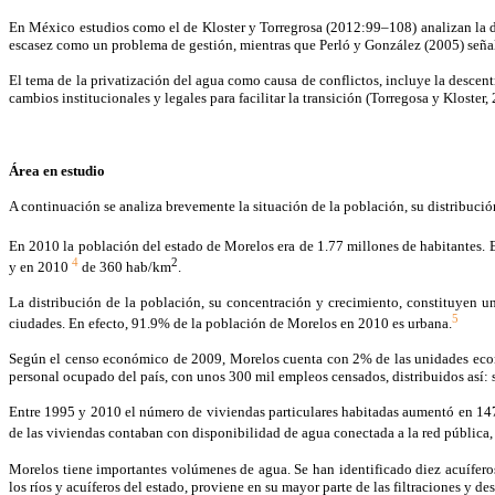
En México estudios como el de Kloster y Torregrosa (2012:99–108) analizan la dispu
escasez como un problema de gestión, mientras que Perló y González (2005) señal
El tema de la privatización del agua como causa de conflictos, incluye la descent
cambios institucionales y legales para facilitar la transición (Torregosa y Kloster
Área en estudio
A continuación se analiza brevemente la situación de la población, su distribución
En 2010 la población del estado de Morelos era de 1.77 millones de habitantes.
4
2
y en 2010
de 360 hab/km
.
La distribución de la población, su concentración y crecimiento, constituyen un
5
ciudades. En efecto, 91.9% de la población de Morelos en 2010 es urbana.
Según el censo económico de 2009, Morelos cuenta con 2% de las unidades econ
personal ocupado del país, con unos 300 mil empleos censados, distribuidos así:
Entre 1995 y 2010 el número de viviendas particulares habitadas aumentó en 1
de las viviendas contaban con disponibilidad de agua conectada a la red pública,
Morelos tiene importantes volúmenes de agua. Se han identificado diez acuífero
los ríos y acuíferos del estado, proviene en su mayor parte de las filtraciones y d