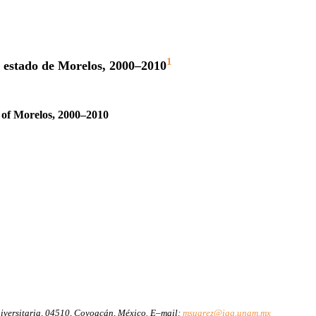
1
el estado de Morelos, 2000–2010
e of Morelos, 2000–2010
niversitaria, 04510, Coyoacán, México. E–mail:
msuarez@igg.unam.mx