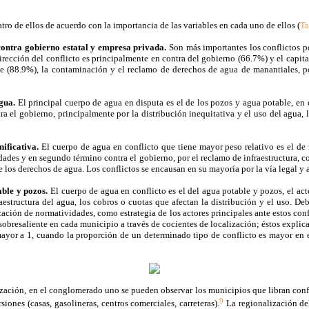
atro de ellos de acuerdo con la importancia de las variables en cada uno de ellos (
Ta
ontra gobierno estatal y empresa privada.
Son más importantes los conflictos po
ección del conflicto es principalmente en contra del gobierno (66.7%) y el capital
 (88.9%), la contaminación y el reclamo de derechos de agua de manantiales, pozo
gua.
El principal cuerpo de agua en disputa es el de los pozos y agua potable, en
a el gobierno, principalmente por la distribución inequitativa y el uso del agua, l
ificativa.
El cuerpo de agua en conflicto que tiene mayor peso relativo es el de 
dades y en segundo término contra el gobierno, por el reclamo de infraestructura, 
los derechos de agua. Los conflictos se encausan en su mayoría por la vía legal y a
ble y pozos.
El cuerpo de agua en conflicto es el del agua potable y pozos, el ac
tructura del agua, los cobros o cuotas que afectan la distribución y el uso. Debid
cación de normatividades, como estrategia de los actores principales ante estos con
to sobresaliente en cada municipio a través de cocientes de localización; éstos expl
mayor a 1, cuando la proporción de un determinado tipo de conflicto es mayor en 
lización, en el conglomerado uno se pueden observar los municipios que libran conf
9
iones (casas, gasolineras, centros comerciales, carreteras).
La regionalización de