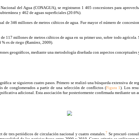
Nacional del Agua (CONAGUA), se registraron 1 405 concesiones para aprovechami
subterránea y 462 de aguas superficiales (20.6%).
ual de 346 millones de metros cúbicos de agua. Fue mayor el número de concesione
de 117 millones de metros cúbicos de agua en su primer uso, sobre todo agrícola. S
4 % es de riego (Ramírez, 2009).
 patrones geográficos, mediante una metodología diseñada con aspectos conceptuales y
geográfica se siguieron cuatro pasos. Primero se realizó una búsqueda extensiva de re
is de conglomerados a partir de una selección de conflictos (
Figura 1
). Los res
significativa adicional. Esta asociación fue posteriormente confirmada mediante un a
7
et de tres periódicos de circulación nacional y cuatro estatales.
Se procuró consult
emporalidad de las noticias fuese entre 2000 y 2010. Como criterio se utilizaron