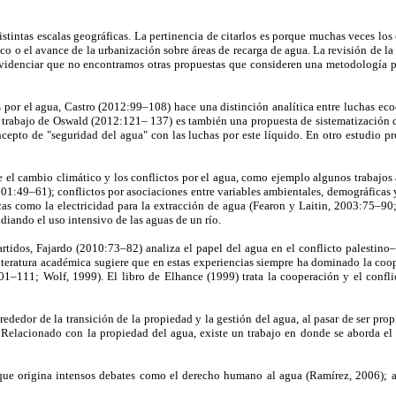
stintas escalas geográficas. La pertinencia de citarlos es porque muchas veces los
co o el avance de la urbanización sobre áreas de recarga de agua. La revisión de la 
o evidenciar que no encontramos otras propuestas que consideren una metodología pa
 por el agua, Castro (2012:99–108) hace una distinción analítica entre luchas ecoc
El trabajo de Oswald (2012:121– 137) es también una propuesta de sistematización 
ncepto de "seguridad del agua" con las luchas por este líquido. En otro estudio pr
e el cambio climático y los conflictos por el agua, como ejemplo algunos trabajos
1:49–61); conflictos por asociaciones entre variables ambientales, demográficas y
ticas como la electricidad para la extracción de agua (Fearon y Laitin, 2003:75–
diando el uso intensivo de las aguas de un río.
rtidos, Fajardo (2010:73–82) analiza el papel del agua en el conflicto palestino–i
teratura académica sugiere que en estas experiencias siempre ha dominado la coope
–111; Wolf, 1999). El libro de Elhance (1999) trata la cooperación y el conflic
ededor de la transición de la propiedad y la gestión del agua, al pasar de ser pr
elacionado con la propiedad del agua, existe un trabajo en donde se aborda el e
, que origina intensos debates como el derecho humano al agua (Ramírez, 2006); 