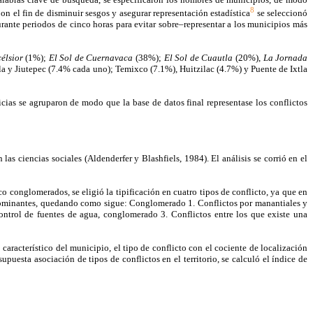
8
on el fin de disminuir sesgos y asegurar representación estadística
se seleccionó
rante periodos de cinco horas para evitar sobre–representar a los municipios más
élsior
(1%);
El Sol de Cuernavaca
(38%);
El Sol de Cuautla
(20%),
La Jornada
a y Jiutepec (7.4% cada uno); Temixco (7.1%), Huitzilac (4.7%) y Puente de Ixtla
icias se agruparon de modo que la base de datos final representase los conflictos
as ciencias sociales (Aldenderfer y Blashfiels, 1984). El análisis se corrió en el
nco conglomerados, se eligió la tipificación en cuatro tipos de conflicto, ya que en
s dominantes, quedando como sigue: Conglomerado 1. Conflictos por manantiales y
ontrol de fuentes de agua, conglomerado 3. Conflictos entre los que existe una
racterístico del municipio, el tipo de conflicto con el cociente de localización
puesta asociación de tipos de conflictos en el territorio, se calculó el índice de