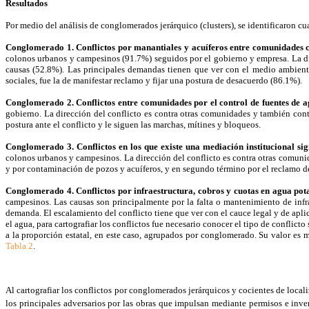
Resultados
Por medio del análisis de conglomerados jerárquico (clusters), se identificaron cu
Conglomerado 1. Conflictos por manantiales y acuíferos entre comunidades c
colonos urbanos y campesinos (91.7%) seguidos por el gobierno y empresa. La dir
causas (52.8%). Las principales demandas tienen que ver con el medio ambiente
sociales, fue la de manifestar reclamo y fijar una postura de desacuerdo (86.1%).
Conglomerado 2. Conflictos entre comunidades por el control de fuentes de a
gobierno. La dirección del conflicto es contra otras comunidades y también contr
postura ante el conflicto y le siguen las marchas, mítines y bloqueos.
Conglomerado 3. Conflictos en los que existe una mediación institucional sign
colonos urbanos y campesinos. La dirección del conflicto es contra otras comuni
y por contaminación de pozos y acuíferos, y en segundo término por el reclamo de 
Conglomerado 4. Conflictos por infraestructura, cobros y cuotas en agua pota
campesinos. Las causas son principalmente por la falta o mantenimiento de infraes
demanda. El escalamiento del conflicto tiene que ver con el cauce legal y de apli
el agua, para cartografiar los conflictos fue necesario conocer el tipo de conflic
a la proporción estatal, en este caso, agrupados por conglomerado. Su valor es 
Tabla 2
.
Al cartografiar los conflictos por conglomerados jerárquicos y cocientes de loca
los principales adversarios por las obras que impulsan mediante permisos e invers